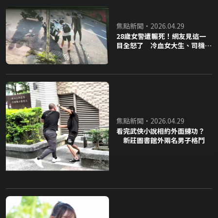
焦點新聞・2026.04.29
28歲女警遭輾死！網友見這一
目全怒了 冷血女大生、司機獲
請回
焦點新聞・2026.04.29
看完武俠小說相約外面練功？
新莊圖書館外兩名男子格鬥