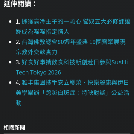
延伸閱讀：
1.
擄獲高冷主子的一顆心 貓奴五大必修課讓
妳成為喵喵指定情人
2.
台灣佛教總會80週年盛典 19國齊聚展現
宗教外交軟實力
3.
好食好事攜飲食科技新創赴日參與SusHi
Tech Tokyo 2026
4.
雅丰集團攜手安立璽榮、快樂麗康與伊日
美學舉辦「跨越白斑症：特映對談」公益活
動
相關新聞