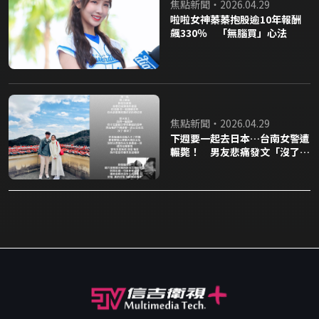
焦點新聞・2026.04.29
啦啦女神蓁蓁抱股逾10年報酬
飆330％ 「無腦買」心法
焦點新聞・2026.04.29
下週要一起去日本…台南女警遭
輾斃！ 男友悲痛發文「沒了都
沒了」：肇事者連一句道歉都沒
有