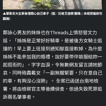
▲肇事女大生事後僅關心自己車子（圖／記者王俊勝 翻攝；未經授權請勿
翻攝）
鄭詠心男友的妹妹也在Threads上憤怒發文力
挺，「姊姊是正常好好騎車，是被後方女騎士追
撞的！早上要上班接到通知腳直接軟掉，為什麼
姊姊不能參加我的婚禮，說好要帶伴娘服給妳一
起逛街的」，字字血淚，令無數網友留言請她節
哀，同時砲轟戴女「一副無關緊要，只在意自己
的車，有夠沒心沒肺」。 全案已函送台南地檢
署，將由檢察官主導後續偵查，依過失致死罪追
訴兩名肇事者。