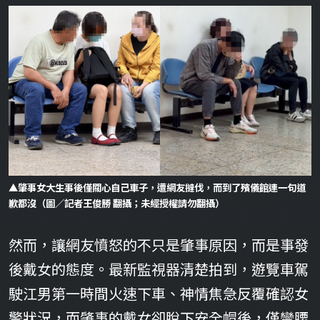
▲肇事女大生事後僅關心自己車子，遭網友撻伐，而到了殯儀館連一句道
歉都沒（圖／記者王俊勝 翻攝；未經授權請勿翻攝）
然而，讓網友憤怒的不只是肇事原因，而是事發
後戴女的態度。最新監視器清楚拍到，遊覽車駕
駛江男第一時間火速下車、神情焦急反覆確認女
警狀況，而肇事的戴女卻脫下安全帽後，僅彎腰