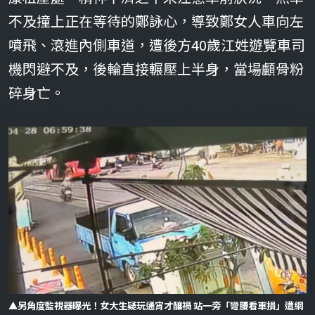
不及撞上正在等待的鄭詠心，導致鄭女人車向左
噴飛、滾進內側車道，遭後方40歲江姓遊覽車司
機閃避不及，後輪直接輾壓上半身，當場顱骨粉
碎身亡。
▲另角度監視器曝光！女大生疑玩通宵才釀禍 站一旁「彎腰看車損」遭網