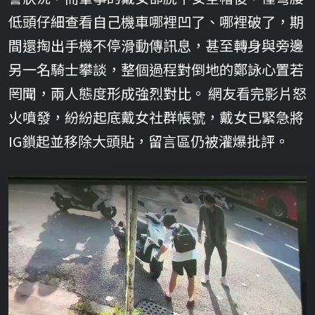
低頭仔細查看自己機車哪裡凹了、哪裡破了，期
間還掏出手機不停滑動傳訊息，甚至轉身與旁邊
另一名騎士攀談，整個過程對倒地的鄭詠心置若
罔聞，兩人態度形成強烈對比。 網友看完影片怒
火噴發，紛紛起底戴女社群帳號，戴女已緊急將
IG鎖起並移除大頭貼，留言區仍被灌爆批評。