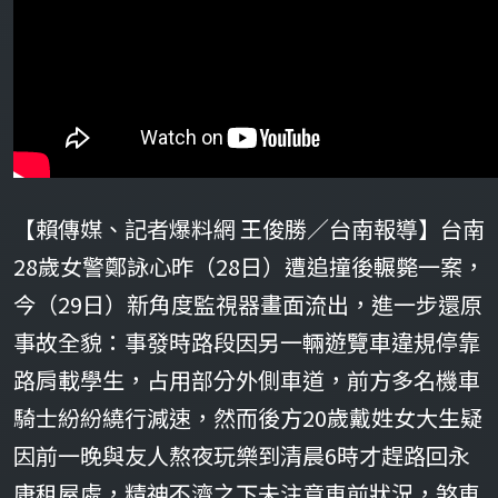
【賴傳媒、記者爆料網 王俊勝／台南報導】台南
28歲女警鄭詠心昨（28日）遭追撞後輾斃一案，
今（29日）新角度監視器畫面流出，進一步還原
事故全貌：事發時路段因另一輛遊覽車違規停靠
路肩載學生，占用部分外側車道，前方多名機車
騎士紛紛繞行減速，然而後方20歲戴姓女大生疑
因前一晚與友人熬夜玩樂到清晨6時才趕路回永
康租屋處，精神不濟之下未注意車前狀況，煞車