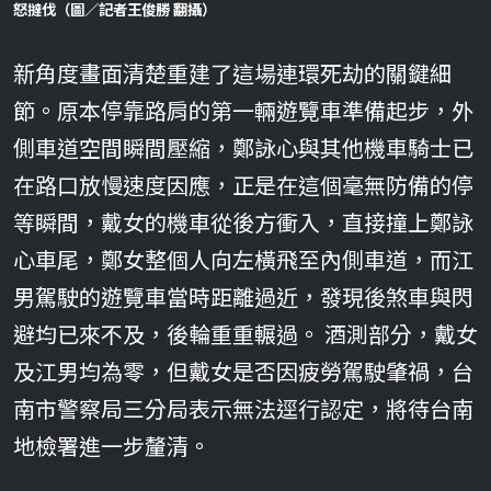
怒撻伐（圖／記者王俊勝 翻攝）
新角度畫面清楚重建了這場連環死劫的關鍵細
節。原本停靠路肩的第一輛遊覽車準備起步，外
側車道空間瞬間壓縮，鄭詠心與其他機車騎士已
在路口放慢速度因應，正是在這個毫無防備的停
等瞬間，戴女的機車從後方衝入，直接撞上鄭詠
心車尾，鄭女整個人向左橫飛至內側車道，而江
男駕駛的遊覽車當時距離過近，發現後煞車與閃
避均已來不及，後輪重重輾過。 酒測部分，戴女
及江男均為零，但戴女是否因疲勞駕駛肇禍，台
南市警察局三分局表示無法逕行認定，將待台南
地檢署進一步釐清。