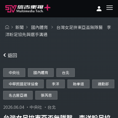
新聞
國內體育
台灣女足拚東亞盃無隊醫 李
洋盼足協先與選手溝通
返回
中央社
國內體育
台北
中華民國足球協會
李洋
跆拳道
運動部
名古屋亞運
張芮恩
2026.06.04 ・中央社 ・台北
台灣女足拚東亞盃無隊醫 李洋盼足協