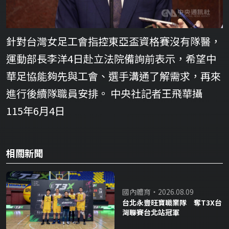
針對台灣女足工會指控東亞盃資格賽沒有隊醫，
運動部長李洋4日赴立法院備詢前表示，希望中
華足協能夠先與工會、選手溝通了解需求，再來
進行後續隊職員安排。 中央社記者王飛華攝
115年6月4日
相關新聞
國內體育・2026.08.09
台北永豐旺寶職業隊 奪T3X台
灣聯賽台北站冠軍