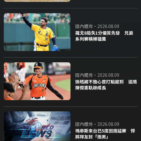
國內體育・2026.08.09
羅戈8局失1分優質先發 兄弟
系列賽橫掃雄鷹
國內體育・2026.08.09
張皓崴不擔心首打點遲到 追隨
陳傑憲軌跡成長
國內體育・2026.08.09
瑪帝斯來台已5度因雨延賽 悍
將隊友封「雨男」