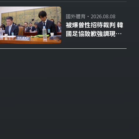
國外體育・2026.08.08
被爆曾性招待裁判 韓
國足協致歉強調現無
不法情事