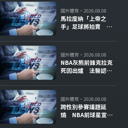
國外體育・2026.08.08
馬拉度納「上帝之
手」足球將拍賣 估
計成交價達3.2億
國外體育・2026.08.08
NBA灰熊前鋒克拉克
死因出爐 法醫認定
毒品意外
國外體育・2026.08.08
跨性別參賽議題延
燒 NBA前球星宣布
參加WNBA選秀