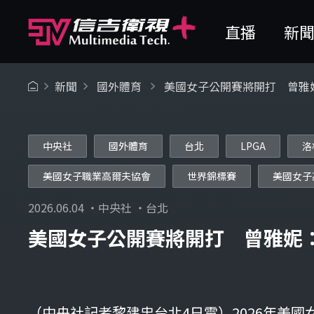
直播
新
新聞
國外體育
美國女子公開賽將開打 曾雅
中央社
國外體育
台北
LPGA
洛
美國女子職業高爾夫協會
世界錦標賽
美國女子
2026.06.04 ・中央社 ・台北
美國女子公開賽將開打 曾雅妮
（中央社記者黎建忠台北4日電）2026年美