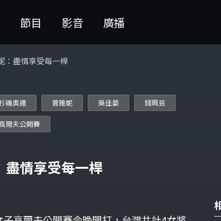
聞
節目
影音
廣播
妮：盡情享受每一桿
杉磯奧運
曾雅妮
吳佳晏
錢珮芸
高爾夫公開賽
：盡情享受每一桿
國女子高爾夫公開賽今晚開打，台灣共計4女將