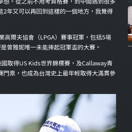
夢想。從之前不用考資格賽，到中間遇到很多
這2年又可以再回到這樣的一個地方，我覺得
業高爾夫協會（LPGA）賽事冠軍，包括5場
賽是曾雅妮唯一未能捧起冠軍盃的大賽。
得US Kids世界錦標賽，及Callaway青
賽門票，也成為台灣史上最年輕取得大滿貫參