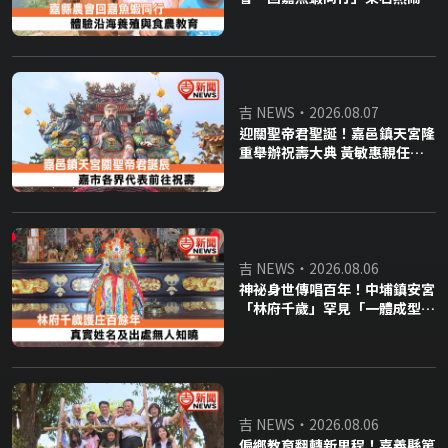
場 親子體驗白蝦採收、手作虱
目魚一夜干
吉 NEWS・2026.08.07
迎關聖帝君聖誕！嘉邑鎮天宮隆
重舉辦祝壽大典 黃敏惠親任主
祭官讚「忠義化大愛」深耕公益
助弱勢
吉 NEWS・2026.08.06
神祕身世傳唱百年！中埔鎮安宮
「林府千歲」罕見「一體成型」
神尊護庄 拒修復巡庄撞痕顯神
威
吉 NEWS・2026.08.06
偏鄉教育翻轉新里程！嘉義縣第