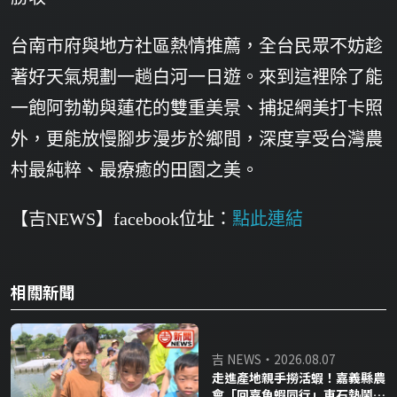
台南市府與地方社區熱情推薦，全台民眾不妨趁
著好天氣規劃一趟白河一日遊。來到這裡除了能
一飽阿勃勒與蓮花的雙重美景、捕捉網美打卡照
外，更能放慢腳步漫步於鄉間，深度享受台灣農
村最純粹、最療癒的田園之美。
【吉NEWS】facebook位址：
點此連結
相關新聞
吉 NEWS・2026.08.07
走進產地親手撈活蝦！嘉義縣農
會「回嘉魚蝦同行」東石熱鬧登