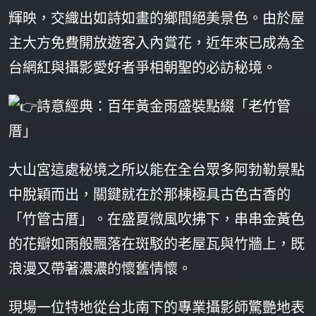
輝映，交織出如詩如畫的鄉間絕美景色。由於屋
主大方免費開放遊客入內賞花，近年來已成為全
台網紅與攝影愛好者爭相朝聖的必訪秘境。
詩意經典：百年黃金雨盛裝點綴「老竹管
厝」
大山宮這處秘境之所以能在全台眾多阿勃勒景點
中脫穎而出，關鍵就在於那棟極具古色古香的
「竹管古厝」。在盛夏微風吹拂下，串串金黃色
的花瓣如雨般飄落在斑駁的老屋瓦與竹牆上，既
浪漫又帶著濃濃的懷舊情懷。
現場一位特地從台北南下的專業攝影師驚艷地表