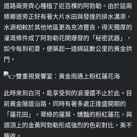
道路兩旁齊心種植了近百棵的阿勃勒。由於這兩
條鄉道旁正好有著大片水田與發達的排水溝渠，
水源相較於其他地區更為充沛豐良，得天獨厚的
灌溉條件成了阿勃勒花開爆發的「秘密武器」，
如今每到初夏，便築起一道綿延數公里的黃金拱
門。
雙重視覺饗宴：黃金雨遇上粉紅蓮花海
此時來到白河，能享受到的浪漫還不止於此。目
前黃金隧道沿路，同時有著多處正逢盛開期的
「蓮花田」。翠綠的蓮葉、嬌豔的粉紅蓮花，與
頭頂上的金黃阿勃勒形成強烈的色彩對比，美不
勝收。