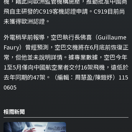
機，藉此向歐洲監管機構施壓，推動批准中國商
飛自主研發的C919客機認證申請。C919目前尚
未獲得歐洲認證。
外電稍早前報導，空巴執行長佛喜（Guillaume
Faury）曾經預測，空巴交機將在6月底前恢復正
常，但他並未說明詳情。據專業數據，空巴今年
1至5月僅向中國航空業者交付16架飛機，遠低於
去年同期的47架。（編輯：周慧盈/陳鎧妤）115
0605
相關新聞