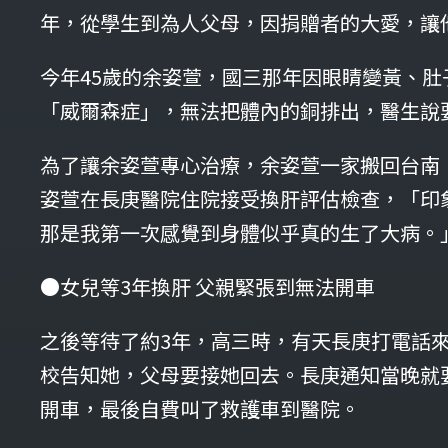
年，從學生到為人父母，因捐贈者的大愛，讓
今年45歲的余姿萱，國三那年因眼睛變黃、
「威爾森症」，無法把體內的銅排出，醫生說
為了讓余姿萱專心治療，余姿萱一家搬回台南
姿萱在長庚醫院住院接受換肝評估檢查，「印
那是我第一次感覺到身體似乎真的生了大病。
●女兒等3年換肝 父親緊張到無法開車
之後等待了約3年，高三時，有天長庚打電話
校告知她，父母要接她回去。長庚通知當晚就
開車，最後自費叫了救護車到醫院。