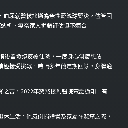
。
、血尿就醫被診斷為急性腎絲球腎炎，儘管因
膜透析，無奈家人捐贈評估但不適合。
雖術後曾發燒反覆住院，一度身心俱疲想放
積極接受挑戰，時隔多年他定期回診，身體適
之苦，2022年突然接到醫院電話通知，有
退休生活。他感謝捐贈者及家屬在悲痛之際，