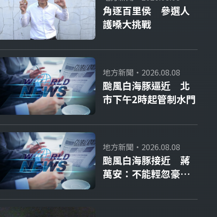
角逐百里侯 參選人
護嗓大挑戰
地方新聞・2026.08.08
颱風白海豚逼近 北
市下午2時起管制水門
地方新聞・2026.08.08
颱風白海豚接近 蔣
萬安：不能輕忽豪大
雨