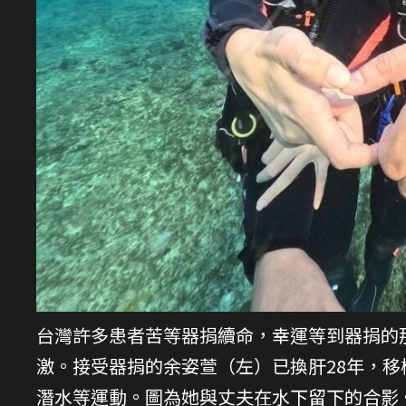
台灣許多患者苦等器捐續命，幸運等到器捐的
激。接受器捐的余姿萱（左）已換肝28年，
潛水等運動。圖為她與丈夫在水下留下的合影