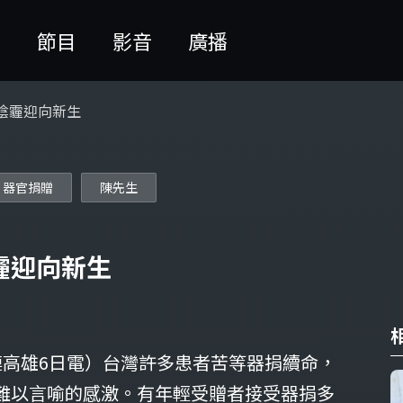
聞
節目
影音
廣播
陰霾迎向新生
器官捐贈
陳先生
霾迎向新生
璉高雄6日電）台灣許多患者苦等器捐續命，
難以言喻的感激。有年輕受贈者接受器捐多