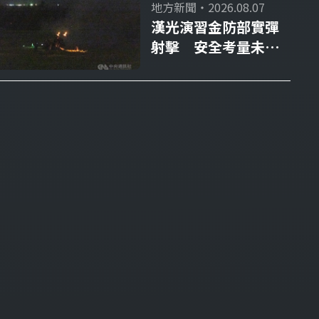
地方新聞・2026.08.07
漢光演習金防部實彈
射擊 安全考量未實
施部分火砲