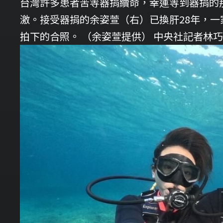
台灣許多患者苦等器捐續命，幸運等到器捐的
激。接受器捐的余姿萱（右）已換肝28年，
拍下的合照。 （余姿萱提供） 中央社記者林巧璉