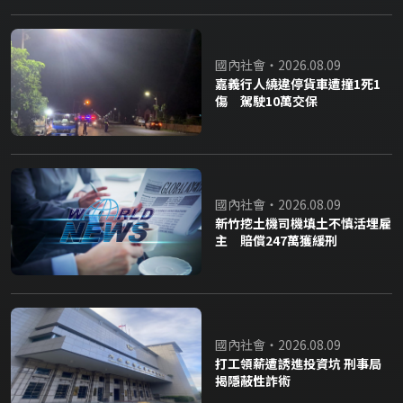
國內社會・2026.08.09
嘉義行人繞違停貨車遭撞1死1
傷 駕駛10萬交保
國內社會・2026.08.09
新竹挖土機司機填土不慎活埋雇
主 賠償247萬獲緩刑
國內社會・2026.08.09
打工領薪遭誘進投資坑 刑事局
揭隱蔽性詐術