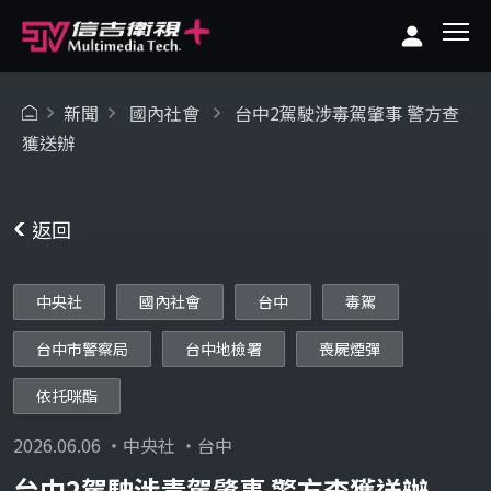
新聞
國內社會
台中2駕駛涉毒駕肇事 警方查
獲送辦
返回
中央社
國內社會
台中
毒駕
台中市警察局
台中地檢署
喪屍煙彈
依托咪酯
2026.06.06 ・中央社 ・台中
台中2駕駛涉毒駕肇事 警方查獲送辦