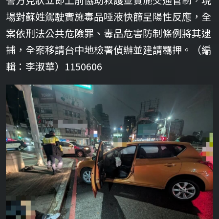
場對蘇姓駕駛實施毒品唾液快篩呈陽性反應，全
案依刑法公共危險罪、毒品危害防制條例將其逮
捕，全案移請台中地檢署偵辦並建請羈押。（編
輯：李淑華）1150606