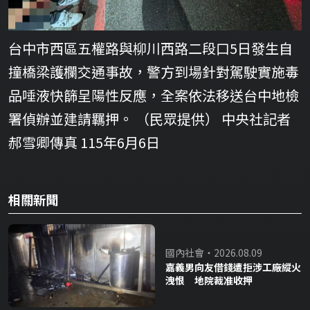
台中市西區五權路與柳川西路二段口5日發生自
撞橋梁護欄交通事故，警方到場針對駕駛實施毒
品唾液快篩呈陽性反應，全案依法移送台中地檢
署偵辦並建請羈押。 （民眾提供） 中央社記者
郝雪卿傳真 115年6月6日
相關新聞
國內社會・2026.08.09
嘉義男向友借錢遭拒涉工廠縱火
洩恨 地院裁准收押