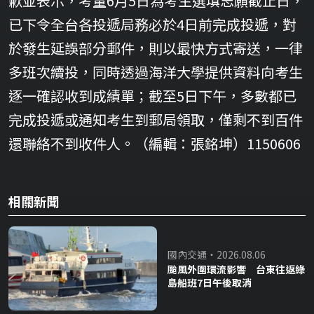
歉並表示，考量6月5日為考生選填志願截止日，
已下令全台各投遞局務必於4日前完成投遞，對
於發生延誤部分郵件，則以最快方式寄送，一律
多班次續投，同時透過海洋大學提供資料向考生
逐一確認收到成績單；截至5日下午，多數都已
完成投遞或通知考生到郵局領取，僅剩不到百件
還聯絡不到收件人。（編輯：張銘坤）1150606
相關新聞
國內交通・2026.08.06
颱風外圍環流影響 台東往返綠
島船班7日午後取消