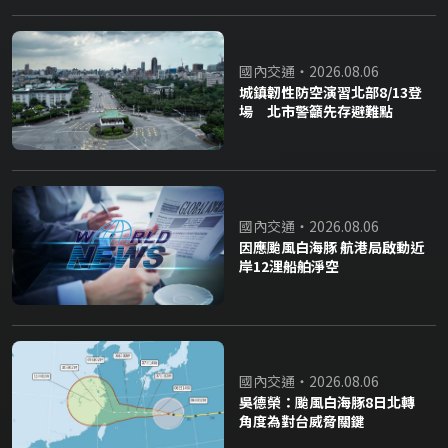
國內交通・2026.08.06
城鎮韌性防空演習北部8/13登
場 北市警籲先存避難點
國內交通・2026.08.06
因應颱風白海豚 航港局啟動近
岸12浬船舶淨空
國內交通・2026.08.06
吳德榮：颱風白海豚8日北轉
角度為對台威脅關鍵