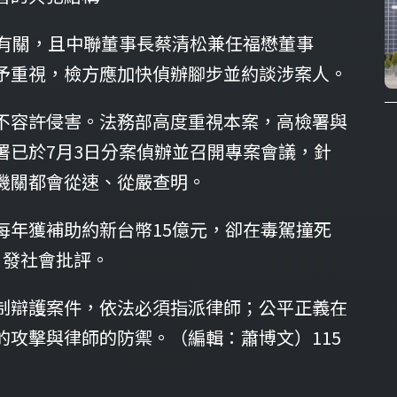
事有關，且中聯董事長蔡清松兼任福懋董事
予重視，檢方應加快偵辦腳步並約談涉案人。
不容許侵害。法務部高度重視本案，高檢署與
署已於7月3日分案偵辦並召開專案會議，針
機關都會從速、從嚴查明。
每年獲補助約新台幣15億元，卻在毒駕撞死
引發社會批評。
制辯護案件，依法必須指派律師；公平正義在
攻擊與律師的防禦。（編輯：蕭博文）115