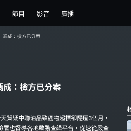
聞
節目
影音
廣播
 馮成：檢方已分案
馮成：檢方已分案
今天質疑中聯油品致癌物超標卻隱匿3個月，
檢署也督導各地啟動查緝平台，從速從嚴查