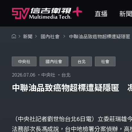
直播
新
新聞
國內社會
中聯油品致癌物超標遭疑隱匿
中央社
國內社會
台北
社會
2026.07.06 ・中央社 ・台北
中聯油品致癌物超標遭疑隱匿 
（中央社記者劉世怡台北6日電）立委莊瑞雄
法務部次長馮成說，台中地檢署分案偵辦，高