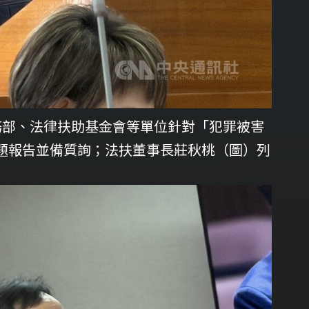
務部、法律扶助基金會等單位針對「犯罪被害
題報告並備質詢；法扶董事長莊秋桃（圖）列