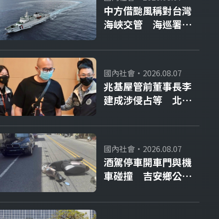
中方借颱風稱對台灣
海峽交管 海巡署：
嚴厲譴責
國內社會・2026.08.07
兆基屋管前董事長李
建成涉侵占等 北檢
聲押禁見
國內社會・2026.08.07
酒駕停車開車門與機
車碰撞 吉安鄉公所
副主任請辭