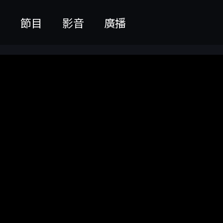
聞
節目
影音
廣播