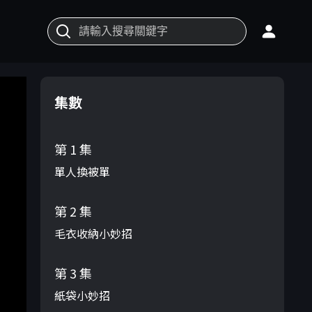
集數
第 1 集
單人換被單
第 2 集
毛衣收納小妙招
第 3 集
紙袋小妙招