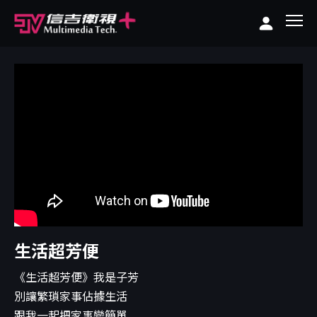
生活超芳便
《生活超芳便》我是子芳
別讓繁瑣家事佔據生活
跟我一起把家事變簡單