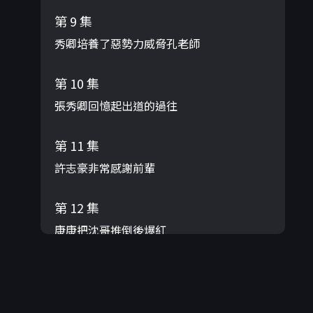
第 9 集
秀卿培養了惡勢力威脅孔老師
第 10 集
張秀卿回憶起出道的過往
第 11 集
許志豪非常感謝前輩
第 12 集
康康把沈哥推倒後爆紅
第 13 集
令人害羞但又爆紅的歌