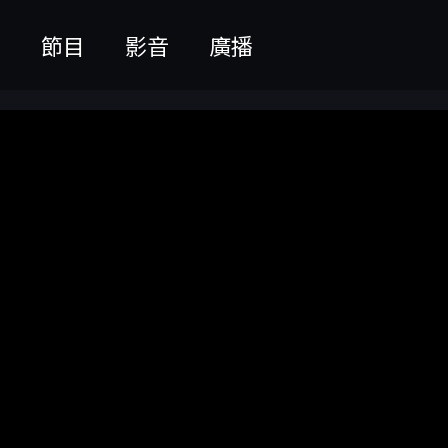
聞
節目
影音
廣播