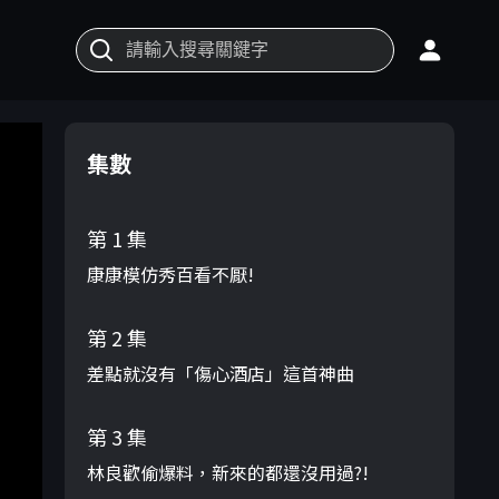
集數
第 1 集
康康模仿秀百看不厭!
第 2 集
差點就沒有「傷心酒店」這首神曲
第 3 集
林良歡偷爆料，新來的都還沒用過?!