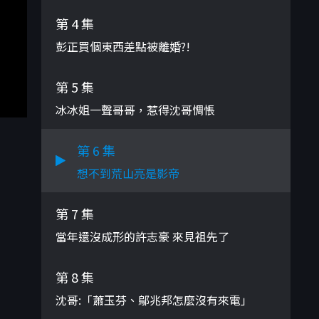
第 4 集
彭正買個東西差點被離婚?!
第 5 集
冰冰姐一聲哥哥，惹得沈哥惆悵
第 6 集
想不到荒山亮是影帝
第 7 集
當年還沒成形的許志豪 來見祖先了
第 8 集
沈哥:「蕭玉芬、鄔兆邦怎麼沒有來電」