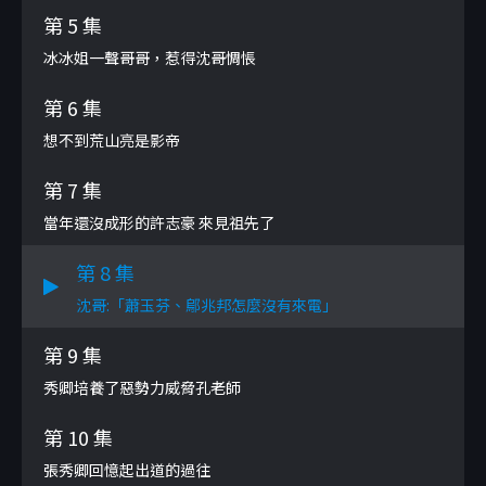
第 5 集
冰冰姐一聲哥哥，惹得沈哥惆悵
第 6 集
想不到荒山亮是影帝
第 7 集
當年還沒成形的許志豪 來見祖先了
第 8 集
沈哥:「蕭玉芬、鄔兆邦怎麼沒有來電」
第 9 集
秀卿培養了惡勢力威脅孔老師
第 10 集
張秀卿回憶起出道的過往