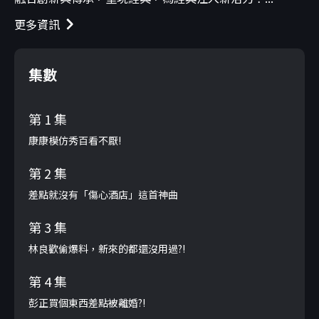
更多資訊
集數
第 1 集
康康模仿秀百看不厭!
第 2 集
差點就沒有「傷心酒店」這首神曲
第 3 集
林良歡偷爆料，新來的都還沒用過?!
第 4 集
彭正買個東西差點被離婚?!