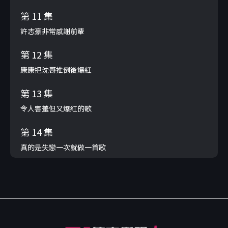
第 11 集
許志豪非常感謝前輩
第 12 集
康康把沈哥推倒後爆紅
第 13 集
令人害羞但又爆紅的歌
第 14 集
真的是失戀一次就做一首歌