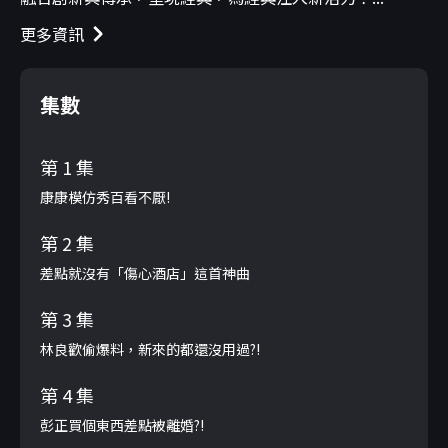
更多資訊
集數
第 1 集
康康模仿秀百看不厭!
第 2 集
差點就沒有「傷心酒店」這首神曲
第 3 集
林良歡偷爆料，新來的都還沒用過?!
第 4 集
彭正買個東西差點被離婚?!