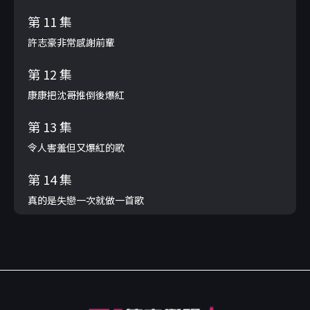
第 11 集
許志豪非常感謝前輩
第 12 集
康康把沈哥推倒後爆紅
第 13 集
令人害羞但又爆紅的歌
第 14 集
真的是失戀一次就做一首歌