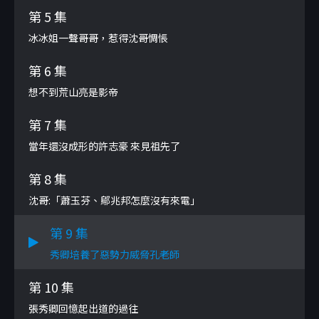
第 5 集
冰冰姐一聲哥哥，惹得沈哥惆悵
第 6 集
想不到荒山亮是影帝
第 7 集
當年還沒成形的許志豪 來見祖先了
第 8 集
沈哥:「蕭玉芬、鄔兆邦怎麼沒有來電」
第 9 集
秀卿培養了惡勢力威脅孔老師
第 10 集
張秀卿回憶起出道的過往