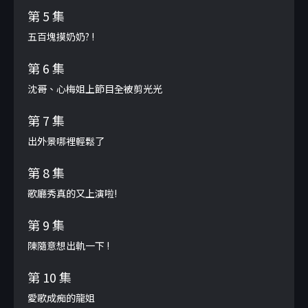
第 5 集
五百塊摸奶奶? !
第 6 集
沈哥、心梅姐上節目全被剪光光
第 7 集
出外景哪裡輕鬆了
第 8 集
歌廳秀真的又上演啦!
第 9 集
陳隨意想出軌一下 !
第 10 集
愛歌成痴的龍姐