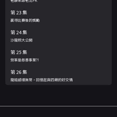
老康來跟老沈PK
第 23 集
贏得比賽後的獎勵
第 24 集
沙龍照大公開
第 25 集
勞軍是慈善事業?!
第 26 集
龍姐感嘆無常，回憶起與四哥的好交情