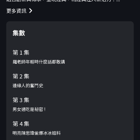
更多資訊
集數
第 1 集
羅老師年輕時什麼話都敢講
第 2 集
邊緣人的奮鬥史
第 3 集
男女通吃是秘密 !
第 4 集
明亮陳思瑋偷爆冰冰姐料