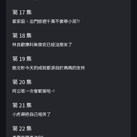
第 17 集
愛家庭，出門旅遊千萬不要帶小孩?!
第 18 集
林良歡爆料吳俊宏已經沒朋友了
第 19 集
施文彬今天的成就都源自於媽媽的支持
第 20 集
阿公第一次會緊張啦~!
第 21 集
小虎哥把自己唱哭了
第 22 集