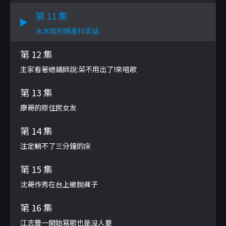
第 11 集
冰冰姐的婦產科笑話
第 12 集
主家看著總鋪師說:菜不用出了!來唱歌
第 13 集
康哥的原住民女友
第 14 集
注定躺不了三分鐘的床
第 15 集
沈哥作秀在台上被脫褲子
第 16 集
江志豐一開始寫歌也是沒人要