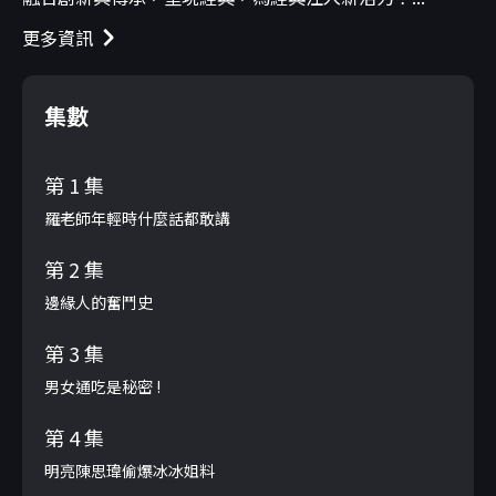
更多資訊
集數
第 1 集
羅老師年輕時什麼話都敢講
第 2 集
邊緣人的奮鬥史
第 3 集
男女通吃是秘密 !
第 4 集
明亮陳思瑋偷爆冰冰姐料