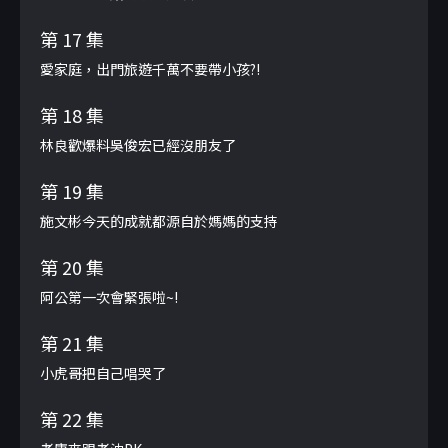
第 17 集
愛家庭，出門旅遊千萬不要帶小孩?!
第 18 集
林良歡爆料吳俊宏已經沒朋友了
第 19 集
施文彬今天的成就都源自於媽媽的支持
第 20 集
阿公第一次會緊張啦~!
第 21 集
小虎哥把自己唱哭了
第 22 集