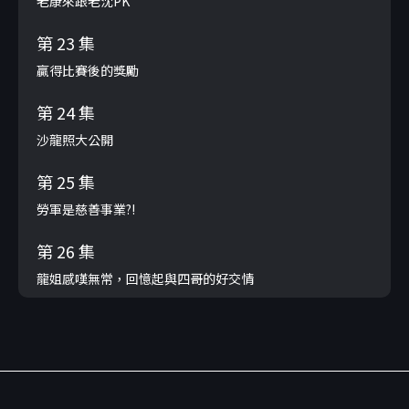
老康來跟老沈PK
第 23 集
贏得比賽後的獎勵
第 24 集
沙龍照大公開
第 25 集
勞軍是慈善事業?!
第 26 集
龍姐感嘆無常，回憶起與四哥的好交情