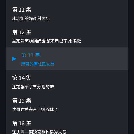
第 11 集
冰冰姐的婦產科笑話
第 12 集
主家看著總鋪師說:菜不用出了!來唱歌
第 13 集
康哥的原住民女友
第 14 集
注定躺不了三分鐘的床
第 15 集
沈哥作秀在台上被脫褲子
第 16 集
江志豐一開始寫歌也是沒人要