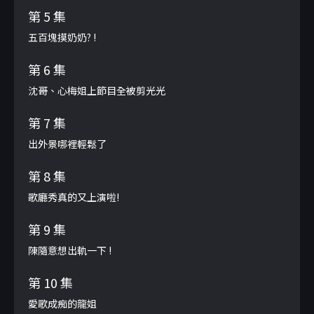
第 5 集
五百塊摸奶奶? !
第 6 集
沈哥、心梅姐上節目全被剪光光
第 7 集
出外景哪裡輕鬆了
第 8 集
歌廳秀真的又上演啦!
第 9 集
陳隨意想出軌一下 !
第 10 集
愛歌成痴的龍姐