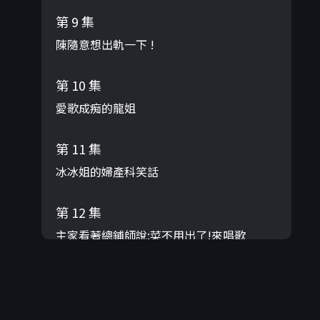
第 9 集
陳隨意想出軌一下 !
第 10 集
愛歌成痴的龍姐
第 11 集
冰冰姐的婦產科笑話
第 12 集
主家看著總鋪師說:菜不用出了!來唱歌
第 13 集
康哥的原住民女友