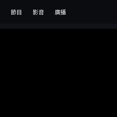
聞
節目
影音
廣播