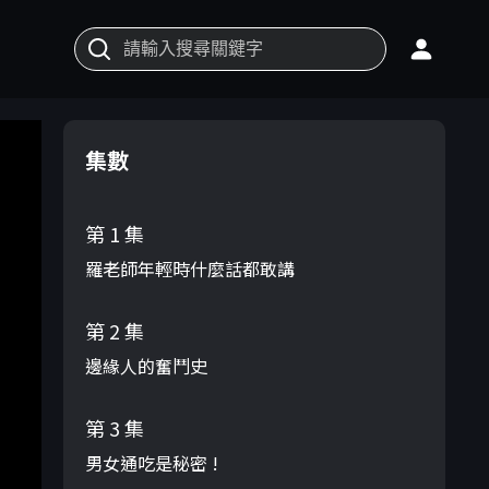
集數
第 1 集
羅老師年輕時什麼話都敢講
第 2 集
邊緣人的奮鬥史
第 3 集
男女通吃是秘密 !