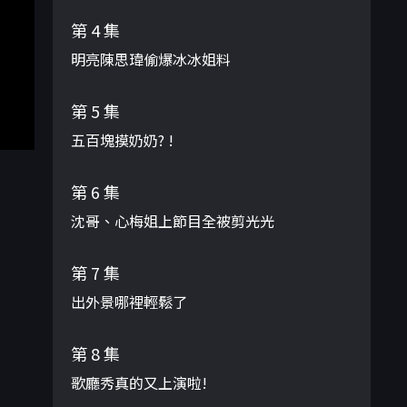
第 4 集
明亮陳思瑋偷爆冰冰姐料
第 5 集
五百塊摸奶奶? !
第 6 集
沈哥、心梅姐上節目全被剪光光
第 7 集
出外景哪裡輕鬆了
第 8 集
歌廳秀真的又上演啦!