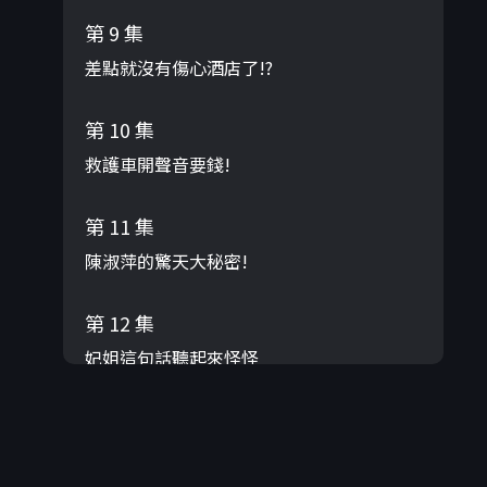
第 9 集
差點就沒有傷心酒店了!?
第 10 集
救護車開聲音要錢!
第 11 集
陳淑萍的驚天大秘密!
第 12 集
妃姐這句話聽起來怪怪
第 13 集
沈哥竟然嫌翁立友太多話?!