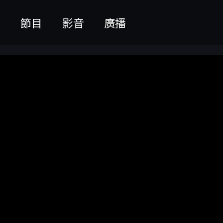
聞
節目
影音
廣播