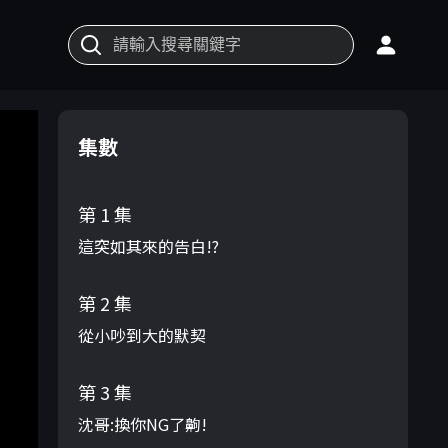
集數
第 1 集
這突如其來的告白!?
第 2 集
從小吵到大的默契
第 3 集
沈哥:換你NG了齁!