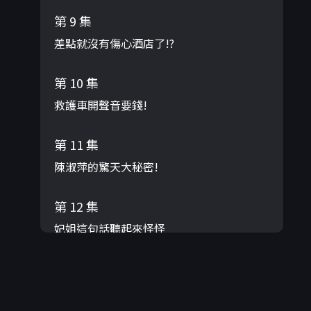
第 9 集
差點就沒有傷心酒店了!?
第 10 集
救護車開聲音要錢!
第 11 集
陳淑萍的驚天大秘密!
第 12 集
妃姐這句話聽起來怪怪
第 13 集
沈哥竟然嫌翁立友太多話?!