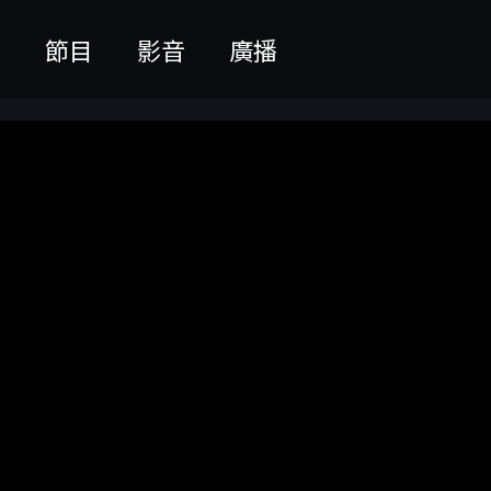
聞
節目
影音
廣播