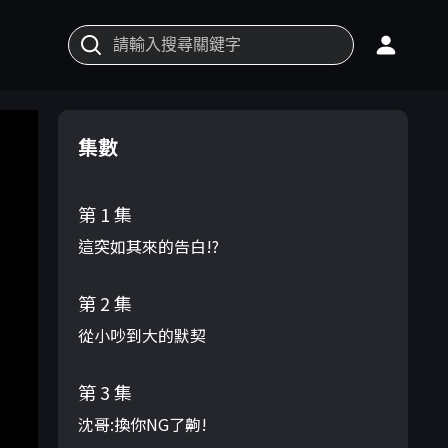
集數
第 1 集
這突如其來的告白!?
第 2 集
從小吵到大的默契
第 3 集
沈哥:換你NG了齁!