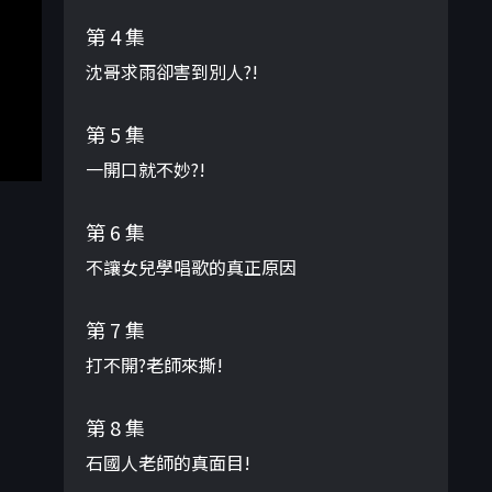
第 4 集
沈哥求雨卻害到別人?!
第 5 集
一開口就不妙?!
第 6 集
不讓女兒學唱歌的真正原因
第 7 集
打不開?老師來撕!
第 8 集
石國人老師的真面目!