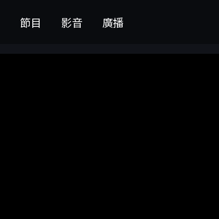
聞
節目
影音
廣播