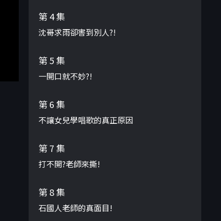
第 4 集
沈哥求雨卻害到別人?!
第 5 集
一開口就不妙?!
第 6 集
不讓女兒學唱歌的真正原因
第 7 集
打不開?老師來撕!
第 8 集
石國人老師的真面目!