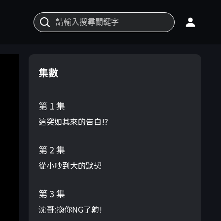
集數
第 1 集
這突如其來的告白!?
第 2 集
從小吵到大的默契
第 3 集
沈哥:換你NG了齁!