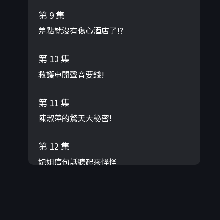
第 9 集
差點就沒有傷心酒店了!?
第 10 集
救護車開聲音要錢!
第 11 集
陳淑萍的驚天大秘密!
第 12 集
妃姐這句話聽起來怪怪
第 13 集
沈哥竟然嫌翁立友太多話?!