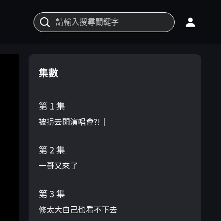
集數
第 1 集
被拐去開演唱會?!｜
第 2 集
一哥又來了
第 3 集
修太大自己也看不下去