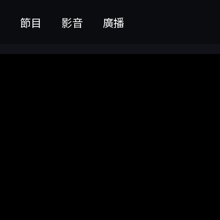
聞
節目
影音
廣播