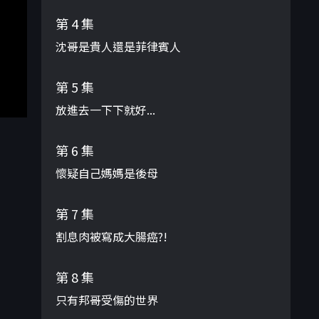
第 4 集
沈哥是貴人還是菲律賓人
第 5 集
放進去一下下就好...
第 6 集
懷疑自己媽媽是後母
第 7 集
割息肉被寫成大腸癌?!
第 8 集
只有邦哥受傷的世界