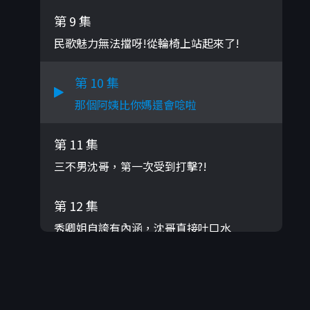
第 9 集
民歌魅力無法擋呀!從輪椅上站起來了!
第 10 集
那個阿姨比你媽還會唸啦
第 11 集
三不男沈哥，第一次受到打擊?!
第 12 集
秀卿姐自誇有內涵，沈哥直接吐口水
第 13 集
孔鏘老師看所有人長大