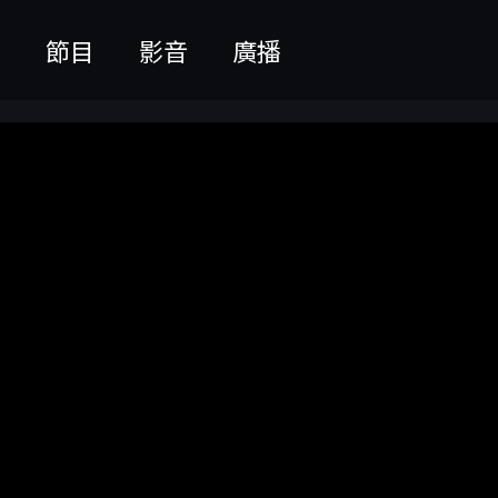
聞
節目
影音
廣播