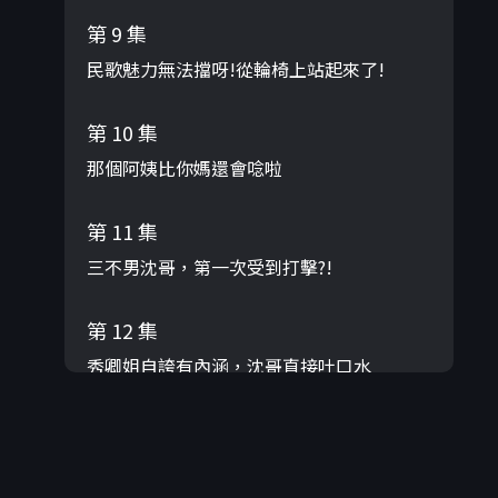
第 9 集
民歌魅力無法擋呀!從輪椅上站起來了!
第 10 集
那個阿姨比你媽還會唸啦
第 11 集
三不男沈哥，第一次受到打擊?!
第 12 集
秀卿姐自誇有內涵，沈哥直接吐口水
第 13 集
孔鏘老師看所有人長大