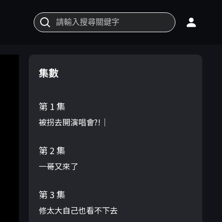
集數
第 1 集
被拐去開演唱會?!｜
第 2 集
一哥又來了
第 3 集
修太大自己也看不下去