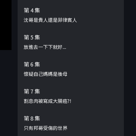
第 4 集
沈哥是貴人還是菲律賓人
第 5 集
放進去一下下就好...
第 6 集
懷疑自己媽媽是後母
第 7 集
割息肉被寫成大腸癌?!
第 8 集
只有邦哥受傷的世界