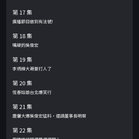
第 17 集
廣播節目做到有法號!
第 18 集
嘴硬的吳俊宏
第 19 集
李炳輝大哥要打人了
第 20 集
恆春姑娘台北爆笑行
第 21 集
唐儷大爆吳俊宏猛料，還請董事長明察
第 22 集