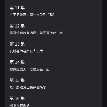
第 11 集
三不男沈哥，第一次受到打擊?!
第 12 集
秀卿姐自誇有內涵，沈哥直接吐口水
第 13 集
孔鏘老師看所有人長大
第 14 集
認識這麼久，怎麼沒在一起
第 15 集
為什麼取荒山亮這個名字｜
第 16 集
國際模特駕到