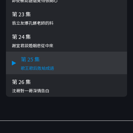
即使被認錯還覺得很開心
第 23 集
翁立友爆孔鏘老師的料
第 24 集
謝宜君談婚姻悲從中來
第 25 集
歌王歌后敗給成語
第 26 集
沈哥對一哥深情告白