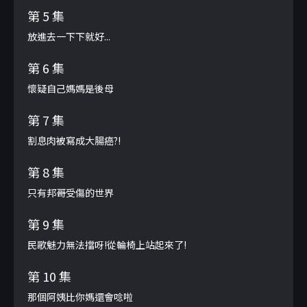
第 5 集
放進去一下下就好...
第 6 集
懷疑自己媽媽是後母
第 7 集
割息肉被寫成大腸癌?!
第 8 集
只有邦哥受傷的世界
第 9 集
民歌魅力無法擋呀!從輪椅上站起來了!
第 10 集
那個阿姨比你媽還會唸啦