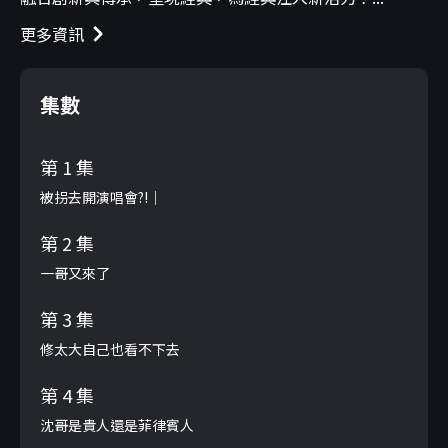
更多資訊
集數
第 1 集
被拐去開演唱會?!｜
第 2 集
一哥又來了
第 3 集
修太大自己也看不下去
第 4 集
沈哥是貴人還是菲律賓人