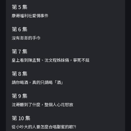
第 5 集
康哥福利社愛情事件
第 6 集
沒有澎澎的手巾
第 7 集
皇上看到陳孟賢、沈文程姊妹倆，寧死不屈
第 8 集
請你喝酒，真的只請喝「酒」
第 9 集
沈哥聽到了什麼，整個人心花怒放
第 10 集
從小吵大的人要怎麼合唱甜蜜的歌?!