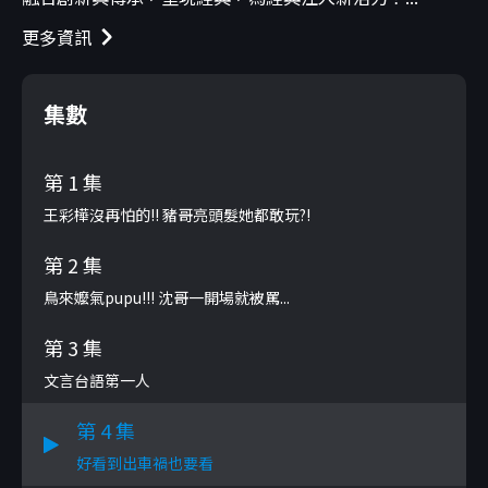
更多資訊
集數
第 1 集
王彩樺沒再怕的!! 豬哥亮頭髮她都敢玩?!
第 2 集
鳥來嬤氣pupu!!! 沈哥一開場就被罵...
第 3 集
文言台語第一人
第 4 集
好看到出車禍也要看