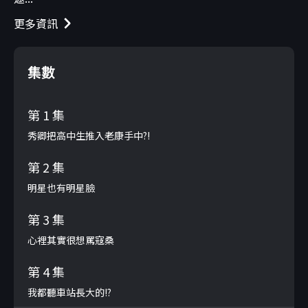
更多資訊
集數
第 1 集
秀卿把高中生推入老康手中?!
第 2 集
明星也有明星臉
第 3 集
心裡其實很想罵寇桑
第 4 集
我都聽車站長大的!?