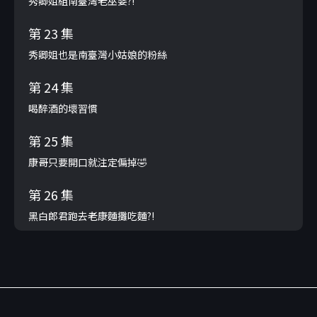
秀卿姐組南臺灣老巫婆?!
第 23 集
秀卿姐也是南臺灣小姑娘的粉絲
第 24 集
喝醉酒的壞習慣
第 25 集
康哥只要開口就注定偏掉🤣
第 26 集
黑白郎君跑去老康麵攤吃麵?!