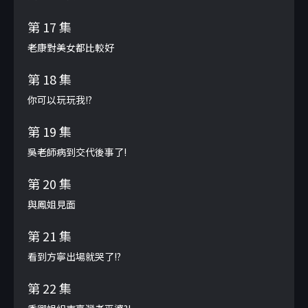
第 17 集
老康對美女都比較好
第 18 集
你可以玩玩我!?
第 19 集
吳老師病到交代後事了!
第 20 集
與鳳姐見面
第 21 集
看到方寧出場就哭了!?
第 22 集