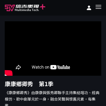
康康鄉卿秀 第1季
《康康鄉卿秀》由康康與張秀卿聯手主持集結唱功、經典
模仿、歌中劇單元於一身，融合笑聲與懷舊元素，每集
邀...