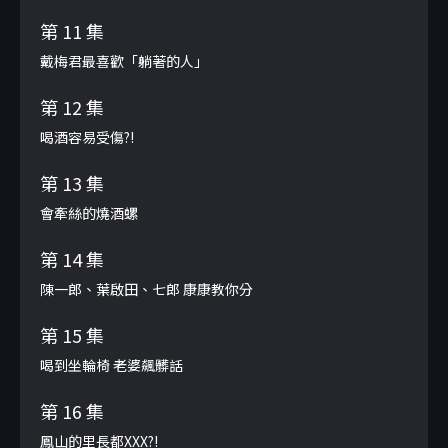
第 11 集
戴梅君最喜歡「躺著的人」
第 12 集
喝酒容易受傷?!
第 13 集
會牽絲的燒酒螺
第 14 集
陳一郎、葉啟田、七郎 康康教你分
第 15 集
喝到坐輪椅 老婆飆髒話
第 16 集
鳳山的里長都XXX?!