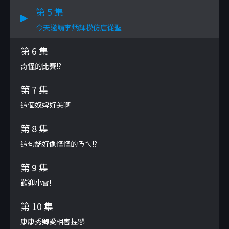
第 5 集
今天邀請李炳輝模仿唐從聖
第 6 集
奇怪的比賽!?
第 7 集
這個奴婢好美啊
第 8 集
這句話好像怪怪的ㄋㄟ!?
第 9 集
歡迎小雷!
第 10 集
康康秀卿愛相害捏🤣