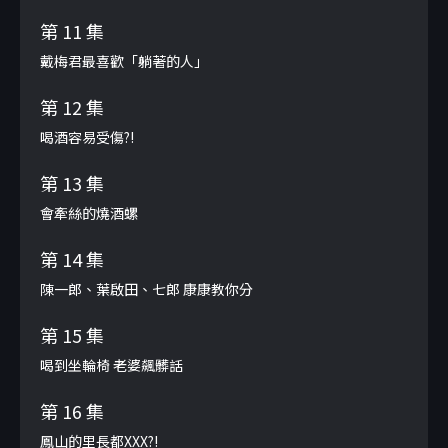
第 11 集
戴梅君最喜歡「躺著的人」
第 12 集
喝酒容易受傷?!
第 13 集
會牽絲的燒酒螺
第 14 集
陳一郎、葉啟田、七郎 康康教你分
第 15 集
喝到坐輪椅 老婆飆髒話
第 16 集
鳳山的里長都XXX?!