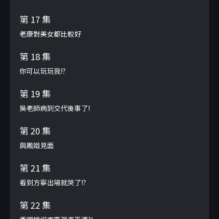
第 17 集
老康對美女都比較好
第 18 集
你可以玩玩我!?
第 19 集
吳老師病到交代後事了!
第 20 集
與鳳姐見面
第 21 集
看到方寧出場就哭了!?
第 22 集