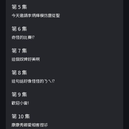
第 5 集
今天邀請李炳輝模仿唐從聖
第 6 集
奇怪的比賽!?
第 7 集
這個奴婢好美啊
第 8 集
這句話好像怪怪的ㄋㄟ!?
第 9 集
歡迎小雷!
第 10 集
康康秀卿愛相害捏🤣