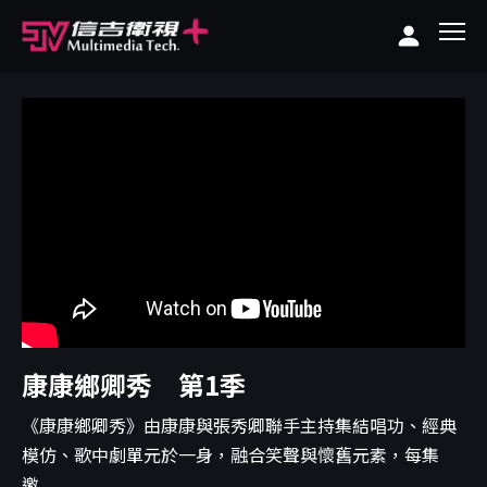
康康鄉卿秀 第1季
《康康鄉卿秀》由康康與張秀卿聯手主持集結唱功、經典
模仿、歌中劇單元於一身，融合笑聲與懷舊元素，每集
邀...