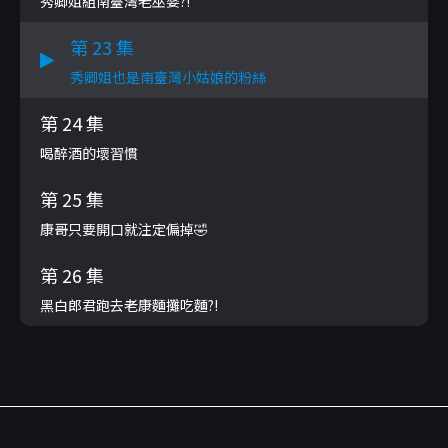
秀卿姐組南臺灣老巫婆?!
第 23 集
秀卿姐也是南臺灣小姑娘的粉絲
第 24 集
喝醉酒的壞習慣
第 25 集
康哥只要開口就注定偏掉🤣
第 26 集
黑白郎君跑去老康麵攤吃麵?!