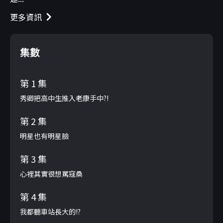
更多資訊
集數
第 1 集
秀卿把高中生推入老康手中?!
第 2 集
明星也有明星臉
第 3 集
心裡其實很想罵寇桑
第 4 集
我都聽車站長大的!?