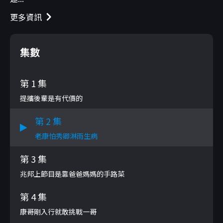
更多資訊
集數
第 1 集
提攜後輩是有代價的
第 2 集
老康怕秀卿淋雨生病
第 3 集
兆邦上節目是靠爸爸媽媽的手路菜
第 4 集
康哥剛入行就敢挑戰一哥