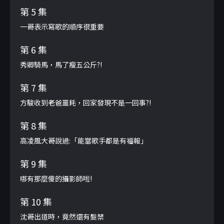
第 5 集
一哥表示寫歌的順序很重要
第 6 集
秀卿騎馬，馬了瘦五公斤?!
第 7 集
方駿收到老爸噩耗，回家發現不是一回事?!
第 8 集
高凌風大哥說過:「能當歌手都是有福報」
第 9 集
哪有那麼傻的攝影師啦!
第 10 集
沈哥出道時，竟然還有髮禁