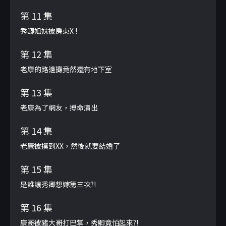
第 11 集
秀卿姐妹被房東X !
第 12 集
老康的路邊攤竟然還有地下室
第 13 集
老康為了網友，搏命演出
第 14 集
老康被摸到XX，然後就要結婚了
第 15 集
是誰讓秀卿想嫁第三次?!
第 16 集
康哥被豬大哥打巴掌，秀卿竟怕起來?!