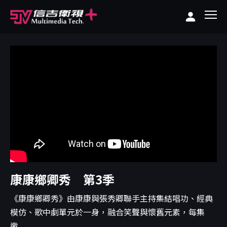
康康鄉卿秀 第3季
《康康鄉卿秀》由康康與張秀卿聯手主持集結唱功、經典
模仿、歌中劇單元於一身，融合笑聲與懷舊元素，每集
邀...