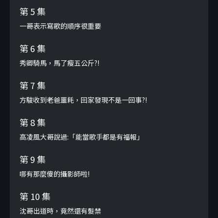
第 5 集
一哥表示寫歌的順序很重要
第 6 集
秀卿騎馬，馬了瘦五公斤?!
第 7 集
方駿收到老爸噩耗，回家發現不是一回事?!
第 8 集
高凌風大哥說過:「能當歌手都是有福報」
第 9 集
哪有那麼傻的攝影師啦!
第 10 集
沈哥出道時，竟然還有髮禁