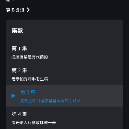
更多資訊
集數
第 1 集
提攜後輩是有代價的
第 2 集
老康怕秀卿淋雨生病
第 3 集
兆邦上節目是靠爸爸媽媽的手路菜
第 4 集
康哥剛入行就敢挑戰一哥