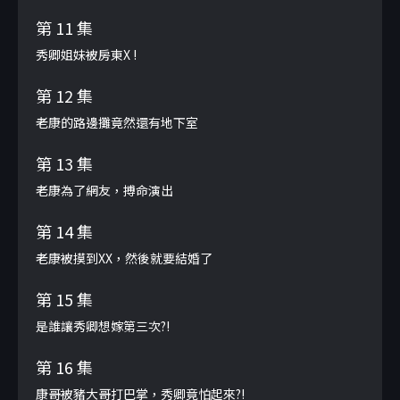
第 11 集
秀卿姐妹被房東X !
第 12 集
老康的路邊攤竟然還有地下室
第 13 集
老康為了網友，搏命演出
第 14 集
老康被摸到XX，然後就要結婚了
第 15 集
是誰讓秀卿想嫁第三次?!
第 16 集
康哥被豬大哥打巴掌，秀卿竟怕起來?!