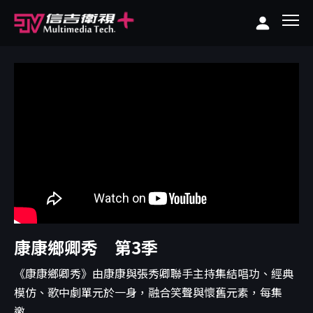
康康鄉卿秀 第3季
《康康鄉卿秀》由康康與張秀卿聯手主持集結唱功、經典
模仿、歌中劇單元於一身，融合笑聲與懷舊元素，每集
邀...