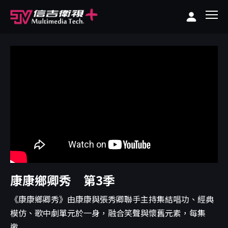
康康鄉卿秀 第3季
《康康鄉卿秀》由康康與張秀卿聯手主持集結唱功、經典
模仿、歌中劇單元於一身，融合笑聲與懷舊元素，每集
邀...