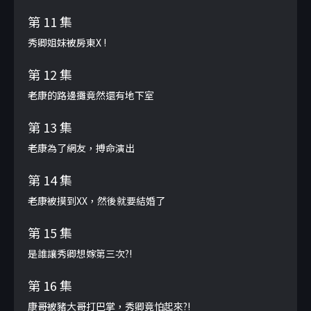
第 11 集
秀卿姐妹被房東X !
第 12 集
老康的路邊攤竟然還有地下室
第 13 集
老康為了網友，搏命演出
第 14 集
老康被摸到XX，然後就要結婚了
第 15 集
是誰讓秀卿想嫁第三次?!
第 16 集
康哥被豬大哥打巴掌，秀卿竟怕起來?!