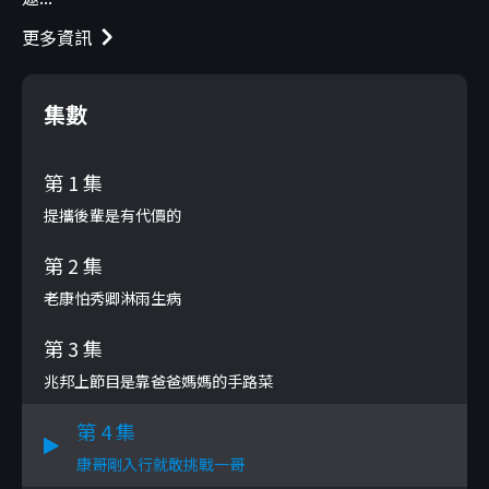
更多資訊
集數
第 1 集
提攜後輩是有代價的
第 2 集
老康怕秀卿淋雨生病
第 3 集
兆邦上節目是靠爸爸媽媽的手路菜
第 4 集
康哥剛入行就敢挑戰一哥