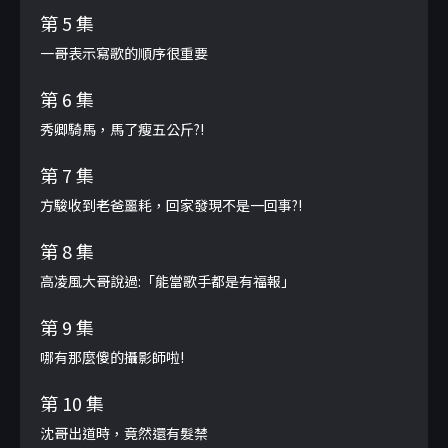
第 5 集
一哥表示寫歌的順序很重要
第 6 集
秀卿騎馬，馬了瘦五公斤?!
第 7 集
方駿收到老爸噩耗，回家發現不是一回事?!
第 8 集
高凌風大哥說過:「能當歌手都是有福報」
第 9 集
哪有那麼傻的攝影師啦!
第 10 集
沈哥出道時，竟然還有髮禁