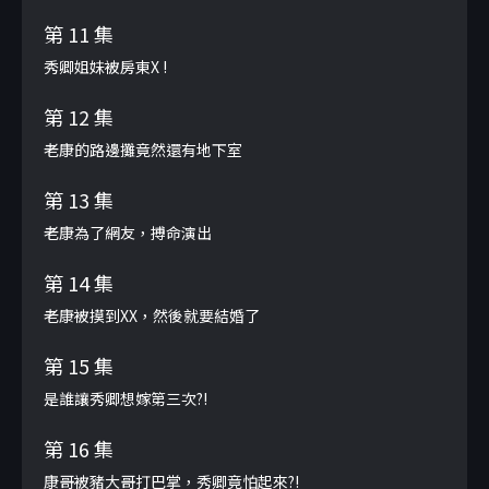
第 11 集
秀卿姐妹被房東X !
第 12 集
老康的路邊攤竟然還有地下室
第 13 集
老康為了網友，搏命演出
第 14 集
老康被摸到XX，然後就要結婚了
第 15 集
是誰讓秀卿想嫁第三次?!
第 16 集
康哥被豬大哥打巴掌，秀卿竟怕起來?!