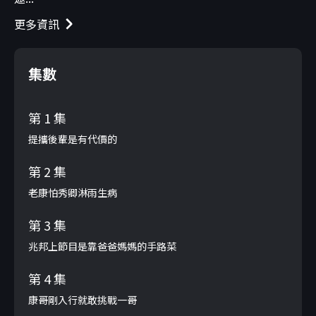
更多資訊
集數
第 1 集
提攜後輩是有代價的
第 2 集
老康怕秀卿淋雨生病
第 3 集
兆邦上節目是靠爸爸媽媽的手路菜
第 4 集
康哥剛入行就敢挑戰一哥