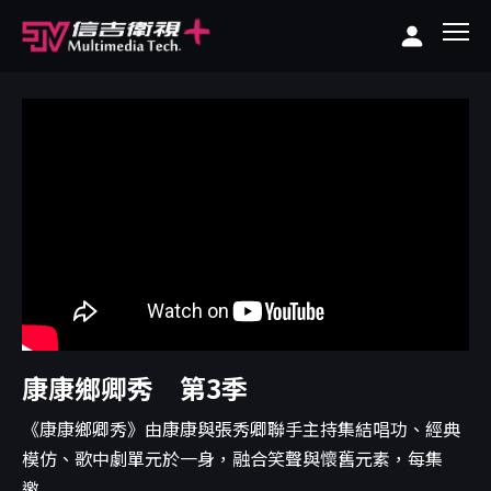
康康鄉卿秀 第3季
《康康鄉卿秀》由康康與張秀卿聯手主持集結唱功、經典
模仿、歌中劇單元於一身，融合笑聲與懷舊元素，每集
邀...