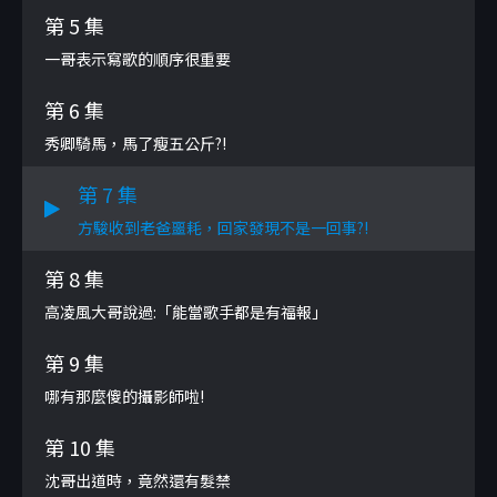
第 5 集
一哥表示寫歌的順序很重要
第 6 集
秀卿騎馬，馬了瘦五公斤?!
第 7 集
方駿收到老爸噩耗，回家發現不是一回事?!
第 8 集
高凌風大哥說過:「能當歌手都是有福報」
第 9 集
哪有那麼傻的攝影師啦!
第 10 集
沈哥出道時，竟然還有髮禁