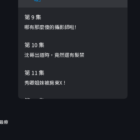
第 9 集
哪有那麼傻的攝影師啦!
第 10 集
沈哥出道時，竟然還有髮禁
第 11 集
秀卿姐妹被房東X !
第 12 集
老康的路邊攤竟然還有地下室
最療
第 13 集
老康為了網友，搏命演出