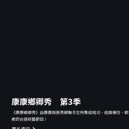
康康鄉卿秀 第3季
《康康鄉卿秀》由康康與張秀卿聯手主持集結唱功、經典模仿、歌
癒的台語綜藝節目！