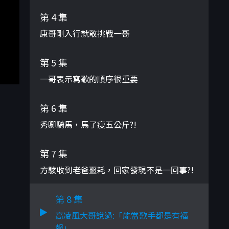
第 4 集
康哥剛入行就敢挑戰一哥
第 5 集
一哥表示寫歌的順序很重要
第 6 集
秀卿騎馬，馬了瘦五公斤?!
第 7 集
方駿收到老爸噩耗，回家發現不是一回事?!
第 8 集
高凌風大哥說過:「能當歌手都是有福
報」