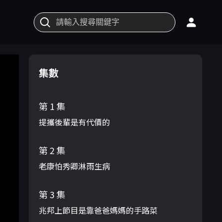
集數
第 1 集
提攜後輩是有代價的
第 2 集
老康怕秀卿淋雨生病
第 3 集
兆邦上節目是靠爸爸媽媽的手路菜