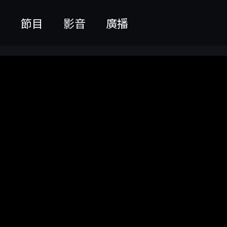
聞
節目
影音
廣播