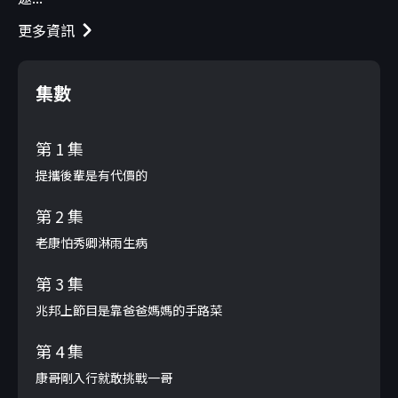
更多資訊
集數
第 1 集
提攜後輩是有代價的
第 2 集
老康怕秀卿淋雨生病
第 3 集
兆邦上節目是靠爸爸媽媽的手路菜
第 4 集
康哥剛入行就敢挑戰一哥