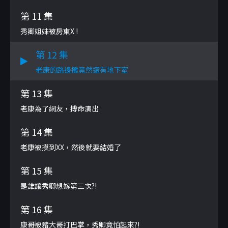
第 11 集
秀卿姐妹被房東X !
第 12 集
老康的路邊攤竟然還有地下室
第 13 集
老康為了網友，搏命演出
第 14 集
老康被摸到XX，然後就要結婚了
第 15 集
是誰讓秀卿想嫁第三次?!
第 16 集
康哥被豬大哥打巴掌，秀卿竟怕起來?!