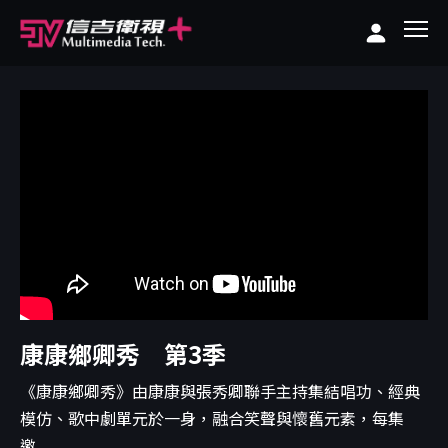
康康鄉卿秀 第3季
《康康鄉卿秀》由康康與張秀卿聯手主持集結唱功、經典
模仿、歌中劇單元於一身，融合笑聲與懷舊元素，每集
邀...