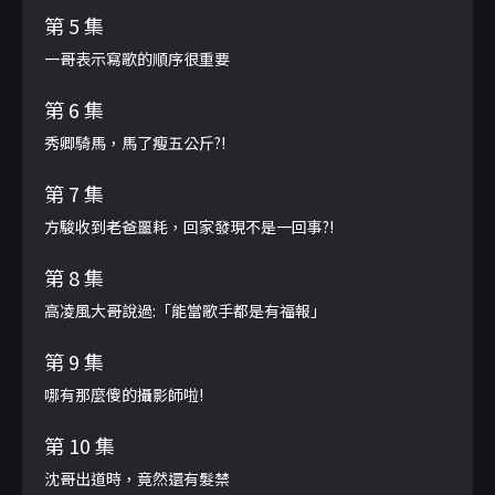
第 5 集
一哥表示寫歌的順序很重要
第 6 集
秀卿騎馬，馬了瘦五公斤?!
第 7 集
方駿收到老爸噩耗，回家發現不是一回事?!
第 8 集
高凌風大哥說過:「能當歌手都是有福報」
第 9 集
哪有那麼傻的攝影師啦!
第 10 集
沈哥出道時，竟然還有髮禁