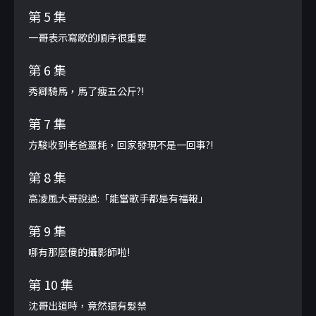
第 5 集
一哥表示寫歌的順序很重要
第 6 集
秀卿騎馬，馬了瘦五公斤?!
第 7 集
方駿收到老爸噩耗，回家發現不是一回事?!
第 8 集
高凌風大哥說過:「能當歌手都是有福報」
第 9 集
哪有那麼傻的攝影師啦!
第 10 集
沈哥出道時，竟然還有髮禁