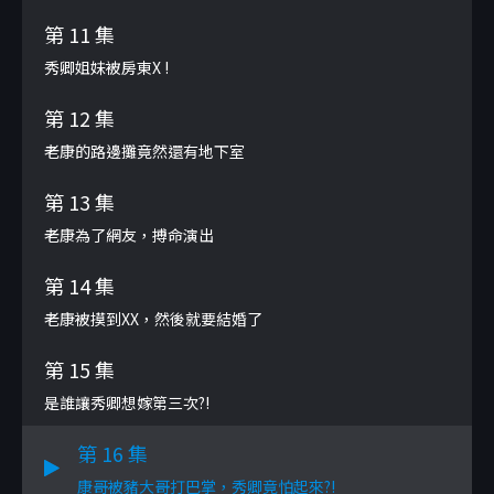
第 11 集
秀卿姐妹被房東X !
第 12 集
老康的路邊攤竟然還有地下室
第 13 集
老康為了網友，搏命演出
第 14 集
老康被摸到XX，然後就要結婚了
第 15 集
是誰讓秀卿想嫁第三次?!
第 16 集
康哥被豬大哥打巴掌，秀卿竟怕起來?!