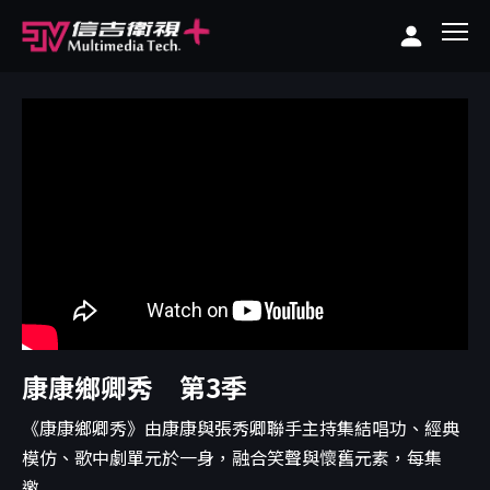
康康鄉卿秀 第3季
《康康鄉卿秀》由康康與張秀卿聯手主持集結唱功、經典
模仿、歌中劇單元於一身，融合笑聲與懷舊元素，每集
邀...