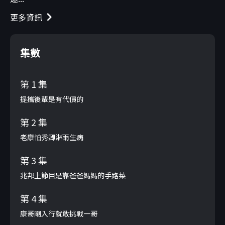
更多資訊
集數
第 1 集
提攜後輩是有代價的
第 2 集
老康怕秀卿淋雨生病
第 3 集
兆邦上節目是靠爸爸媽媽的手路菜
第 4 集
康哥剛入行就敢挑戰一哥