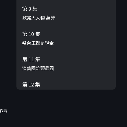
第 9 集
歌謠大人物 萬芳
第 10 集
整台車都是現金
第 11 集
演藝圈誰頭最圓
第 12 集
歌謠大人物 文夏
第 13 集
作背
歌謠大人物 陶晶瑩