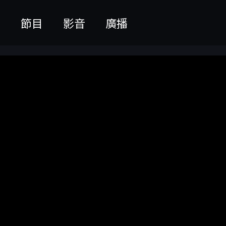
聞
節目
影音
廣播