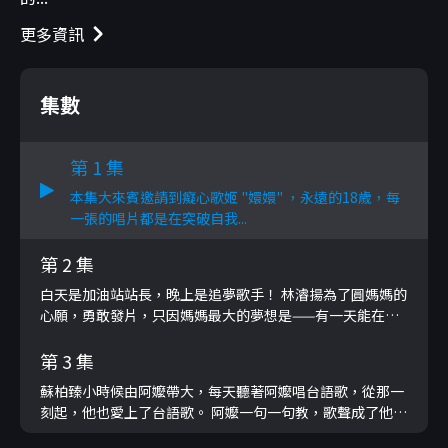
更多資訊
集數
第 1 集
本集大來賓邀請到癡心歌姬 "嬛嬛" ，永遠的18歲，每
一張的唱片都是在突破自我...
第 2 集
白天是加油站站長，晚上是追夢歌手！ 林濬揚為了圓媽媽的
心願，勇敢發片，只因媽媽最大的夢想是——有一天能在電
視機前看到兒子唱歌。
第 3 集
蘇柏臻小時候由阿嬤帶大，每天聽著阿嬤唱台語歌，從那一
刻起，他也愛上了台語歌。 阿嬤一句一句教，歌聲成了他們
最深的連結。