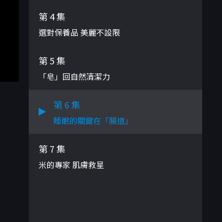
第 4 集
選對保養品 美麗不設限
第 5 集
「皂」回自然清潔力
第 6 集
睡眠的關鍵在「腸道」
第 7 集
米的專家 肌膚救星