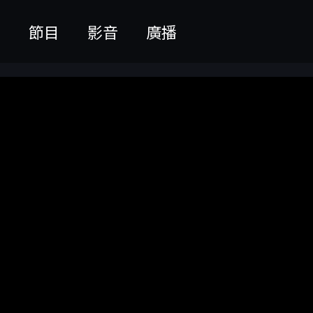
聞
節目
影音
廣播