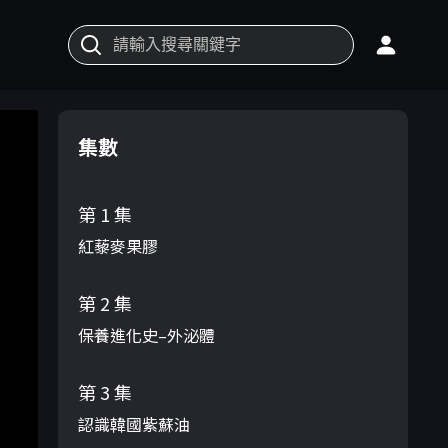
集數
第 1 集
紅藜麥果膠
第 2 集
保養進化史–外泌體
第 3 集
認識韓國紫蘇油