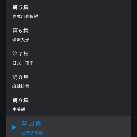
第 5 集
泰式月亮蝦餅
第 6 集
珍珠丸子
第 7 集
日式一夜干
第 8 集
麻辣排骨
第 9 集
牛蒡餅
第 10 集
台式沙茶雞