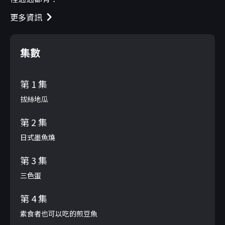
更多資訊
集數
第 1 集
拔絲地瓜
第 2 集
日式墨魚燒
第 3 集
三色蛋
第 4 集
素食者也可以吃的煎豆魚