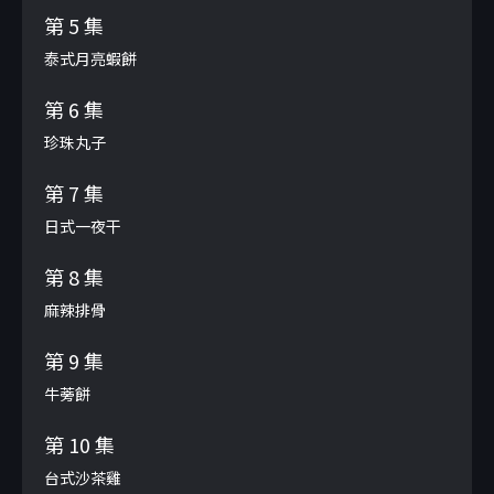
第 5 集
泰式月亮蝦餅
第 6 集
珍珠丸子
第 7 集
日式一夜干
第 8 集
麻辣排骨
第 9 集
牛蒡餅
第 10 集
台式沙茶雞