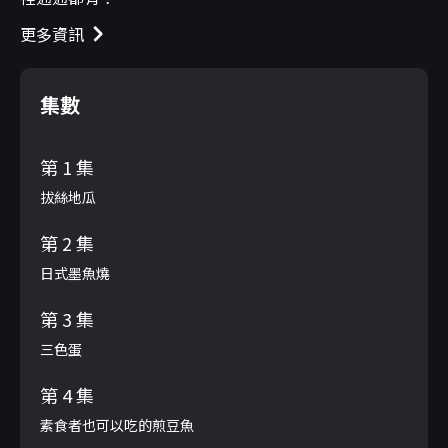
更多資訊
集數
第 1 集
拔絲地瓜
第 2 集
日式墨魚燒
第 3 集
三色蛋
第 4 集
素食者也可以吃的煎豆魚