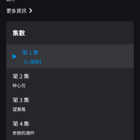
更多資訊
集數
第 1 集
【心酸酸】
第 2 集
碎心花
第 3 集
望春風
第 4 集
悲戀的酒杯