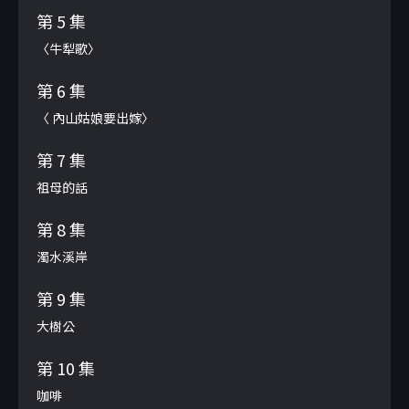
第 5 集
〈牛犁歌〉
第 6 集
〈 內山姑娘要出嫁〉
第 7 集
祖母的話
第 8 集
濁水溪岸
第 9 集
大樹公
第 10 集
咖啡