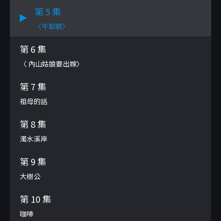
第 5 集
〈牛犁歌〉
第 6 集
〈 內山姑娘要出嫁〉
第 7 集
祖母的話
第 8 集
濁水溪岸
第 9 集
大樹公
第 10 集
咖啡