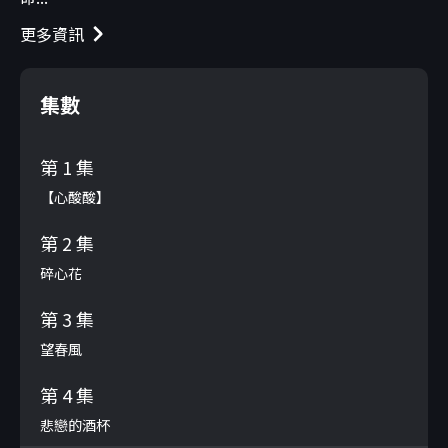
更多資訊
集數
第 1 集
【心酸酸】
第 2 集
碎心花
第 3 集
望春風
第 4 集
悲戀的酒杯