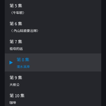
第 5 集
〈牛犁歌〉
第 6 集
〈 內山姑娘要出嫁〉
第 7 集
祖母的話
第 8 集
濁水溪岸
第 9 集
大樹公
第 10 集
咖啡