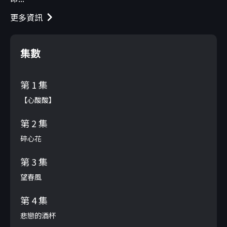
更多資訊
集數
第 1 集
【心酸酸】
第 2 集
碎心花
第 3 集
望春風
第 4 集
悲戀的酒杯