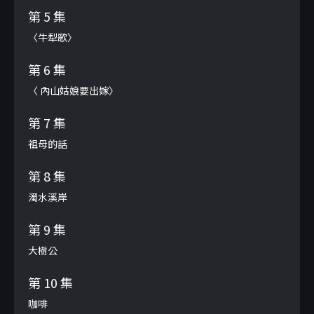
第 5 集
〈牛犁歌〉
第 6 集
〈 內山姑娘要出嫁〉
第 7 集
祖母的話
第 8 集
濁水溪岸
第 9 集
大樹公
第 10 集
咖啡