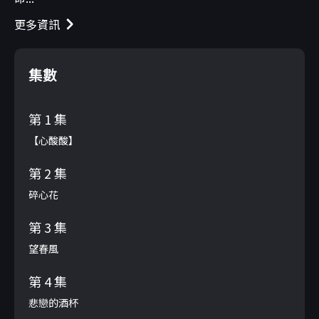
更多資訊
集數
第 1 集
【心酸酸】
第 2 集
碎心花
第 3 集
望春風
第 4 集
悲戀的酒杯