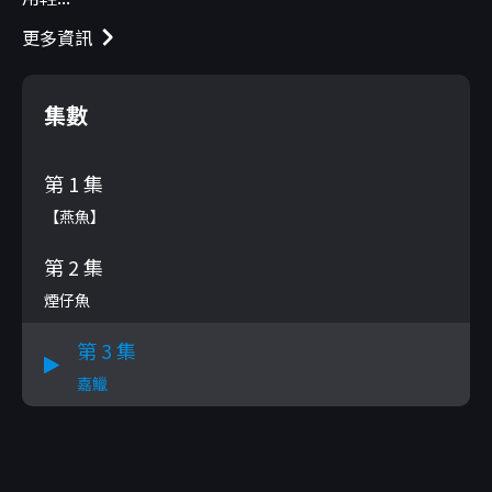
更多資訊
集數
第 1 集
【燕魚】
第 2 集
煙仔魚
第 3 集
嘉鱲