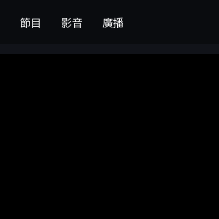
聞
節目
影音
廣播