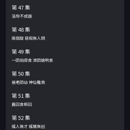
第 47 集
漚柴不成器
第 48 集
兩個旋 惡假無人問
第 49 集
一囝拍毋食 濟囝搶咧食
第 50 集
爸老囝幼 神仙難救
第 51 集
舊囚食新囚
第 52 集
搖人無才 搖豬無刣