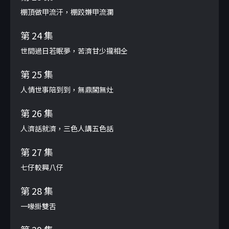
棚頂做甲流汗，棚跤嫌甲流瀾
第 24 集
世間過日若眠夢，苦濟甘少攏相仝
第 25 集
人情世事陪到到，無鼎閣無灶
第 26 集
人濟話就濟，三色人講五色話
第 27 集
七仔較興八仔
第 28 集
一喙掛雙舌