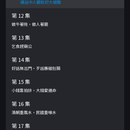
講話中人聽較好大細聲
第 12 集
做牛著拖，做人著磨
第 13 集
乞食趕廟公
第 14 集
好話無出門，歹話脹破肚腸
第 15 集
小錢靠拍拚，大錢愛運命
第 16 集
清朝重風水，民國重喙水
第 17 集