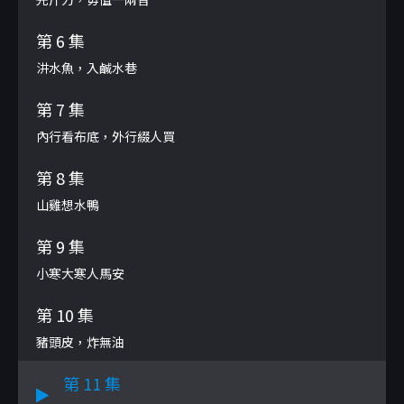
第 6 集
汫水魚，入鹹水巷
第 7 集
內行看布底，外行綴人買
第 8 集
山雞想水鴨
第 9 集
小寒大寒人馬安
第 10 集
豬頭皮，炸無油
第 11 集