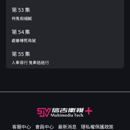
第 53 集
枵鬼假細膩
第 54 集
處暑曝死鳥鼠
第 55 集
人牽毋行 鬼牽硞硞行
客服中心
會員中心
最新消息
隱私權保護政策