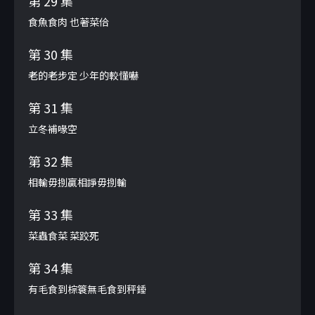
第 29 集
食魚食肉 也著菜佮
第 30 集
老的老步定 少年的較懂嚇
第 31 集
立冬補喙空
第 32 集
相輸毋捌贏相諍毋捌輸
第 33 集
菜蟲食菜 菜跤死
第 34 集
有毛食到棕簑無毛食到秤錘