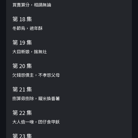
買賣算分，相請無論
第 18 集
冬節烏，過年酥
第 19 集
大目新娘，揣無灶
第 20 集
欠錢怨債主，不孝怨父母
第 21 集
捌算毋捌除，糶米換番薯
第 22 集
大人儉一喙，囝仔食甲飫
第 23 集