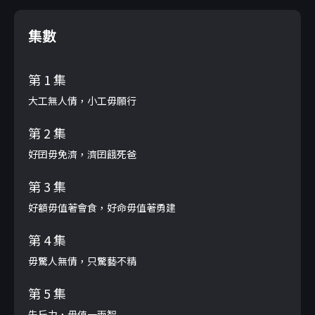
集數
第 1 集
大工無人倩，小工毋願行
第 2 集
好囝毋免濟，濟囝餓死爸
第 3 集
好額毋值著會食，好命毋值著勇建
第 4 集
毋驚人無倩，只驚藝不精
第 5 集
先斤力，毋值一兩智