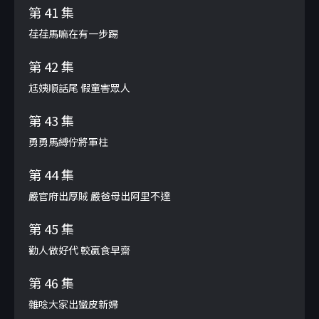
第 41 集
荏荏馬嘛在有一步踢
第 42 集
尪姨順話尾 假童害眾人
第 43 集
勇勇馬縛佇將軍柱
第 44 集
嚴官府出厚賊 嚴爸母出阿里不達
第 45 集
勸人做好代 較贏食早齋
第 46 集
雜唸大家出蠻皮新婦