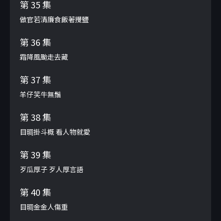
第 35 集
做官若清廉食飯著攪鹽
第 36 集
霜降風颱走去藏
第 37 集
羊仔笑牛無鬚
第 38 集
目晭掛斗概 看人物就愛
第 39 集
歹瓜厚子 歹人厚言語
第 40 集
目晭金金人傷重