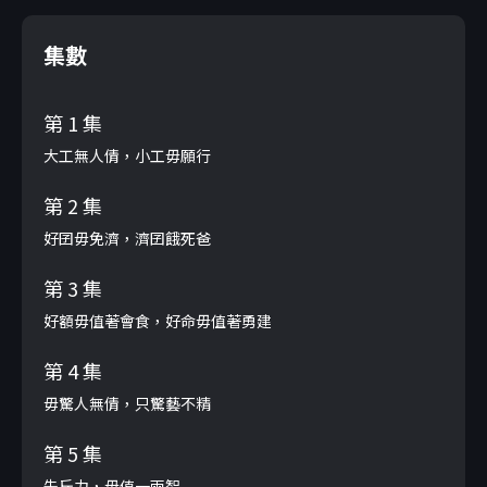
集數
第 1 集
大工無人倩，小工毋願行
第 2 集
好囝毋免濟，濟囝餓死爸
第 3 集
好額毋值著會食，好命毋值著勇建
第 4 集
毋驚人無倩，只驚藝不精
第 5 集
先斤力，毋值一兩智