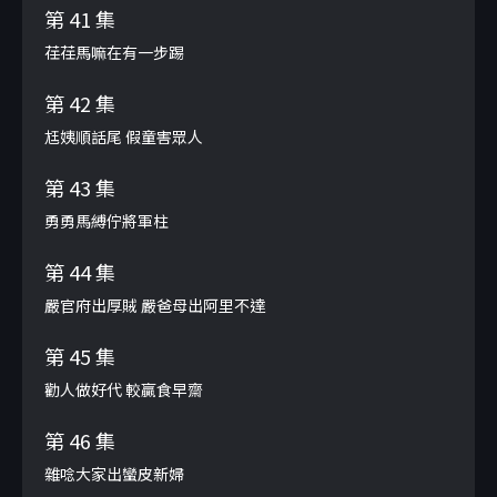
第 41 集
荏荏馬嘛在有一步踢
第 42 集
尪姨順話尾 假童害眾人
第 43 集
勇勇馬縛佇將軍柱
第 44 集
嚴官府出厚賊 嚴爸母出阿里不達
第 45 集
勸人做好代 較贏食早齋
第 46 集
雜唸大家出蠻皮新婦