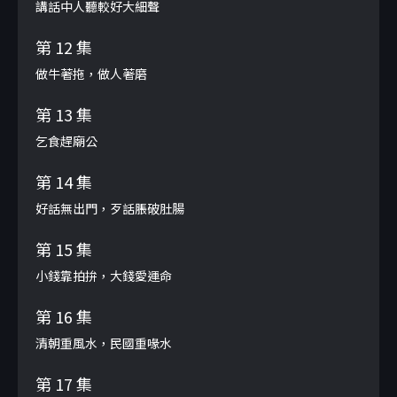
講話中人聽較好大細聲
第 12 集
做牛著拖，做人著磨
第 13 集
乞食趕廟公
第 14 集
好話無出門，歹話脹破肚腸
第 15 集
小錢靠拍拚，大錢愛運命
第 16 集
清朝重風水，民國重喙水
第 17 集