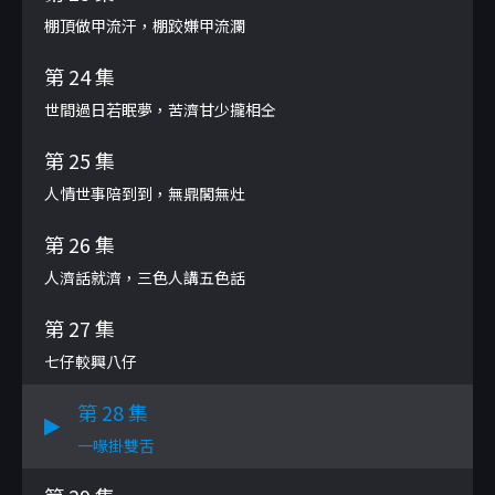
棚頂做甲流汗，棚跤嫌甲流瀾
第 24 集
世間過日若眠夢，苦濟甘少攏相仝
第 25 集
人情世事陪到到，無鼎閣無灶
第 26 集
人濟話就濟，三色人講五色話
第 27 集
七仔較興八仔
第 28 集
一喙掛雙舌