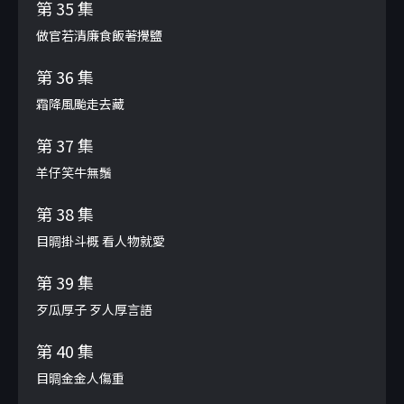
第 35 集
做官若清廉食飯著攪鹽
第 36 集
霜降風颱走去藏
第 37 集
羊仔笑牛無鬚
第 38 集
目晭掛斗概 看人物就愛
第 39 集
歹瓜厚子 歹人厚言語
第 40 集
目晭金金人傷重