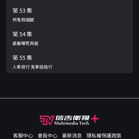
第 53 集
枵鬼假細膩
第 54 集
處暑曝死鳥鼠
第 55 集
人牽毋行 鬼牽硞硞行
客服中心
會員中心
最新消息
隱私權保護政策