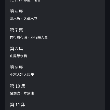
第 6 集
汫水魚，入鹹水巷
第 7 集
內行看布底，外行綴人買
第 8 集
山雞想水鴨
第 9 集
小寒大寒人馬安
第 10 集
豬頭皮，炸無油
第 11 集