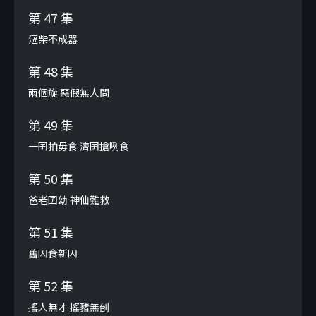
第 47 集
漚柴不成器
第 48 集
兩個旋 惡假無人問
第 49 集
一囝拍毋食 濟囝搶咧食
第 50 集
爸老囝幼 神仙難救
第 51 集
舊囚食新囚
第 52 集
搖人無才 搖豬無刣