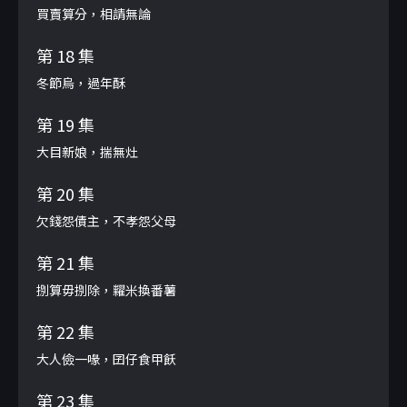
買賣算分，相請無論
第 18 集
冬節烏，過年酥
第 19 集
大目新娘，揣無灶
第 20 集
欠錢怨債主，不孝怨父母
第 21 集
捌算毋捌除，糶米換番薯
第 22 集
大人儉一喙，囝仔食甲飫
第 23 集