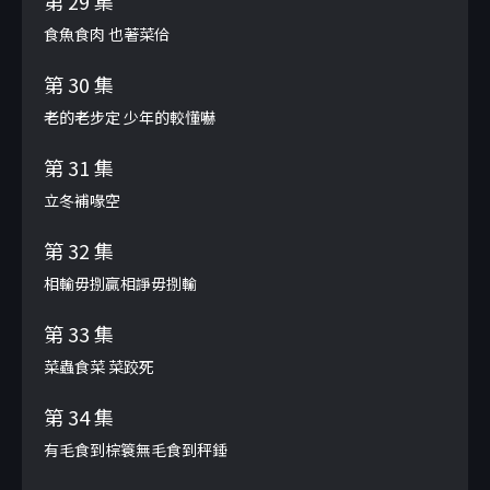
第 29 集
食魚食肉 也著菜佮
第 30 集
老的老步定 少年的較懂嚇
第 31 集
立冬補喙空
第 32 集
相輸毋捌贏相諍毋捌輸
第 33 集
菜蟲食菜 菜跤死
第 34 集
有毛食到棕簑無毛食到秤錘