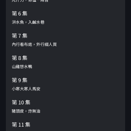
第 6 集
汫水魚，入鹹水巷
第 7 集
內行看布底，外行綴人買
第 8 集
山雞想水鴨
第 9 集
小寒大寒人馬安
第 10 集
豬頭皮，炸無油
第 11 集