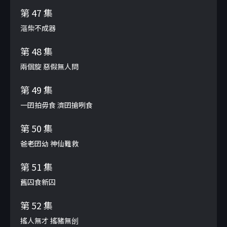
第 47 集
漚柴不成器
第 48 集
兩個旋 惡假無人問
第 49 集
一囝拍毋食 濟囝搶咧食
第 50 集
爸老囝幼 神仙難救
第 51 集
舊囚食新囚
第 52 集
搖人無才 搖豬無刣