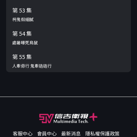
第 53 集
枵鬼假細膩
第 54 集
處暑曝死鳥鼠
第 55 集
人牽毋行 鬼牽硞硞行
客服中心
會員中心
最新消息
隱私權保護政策