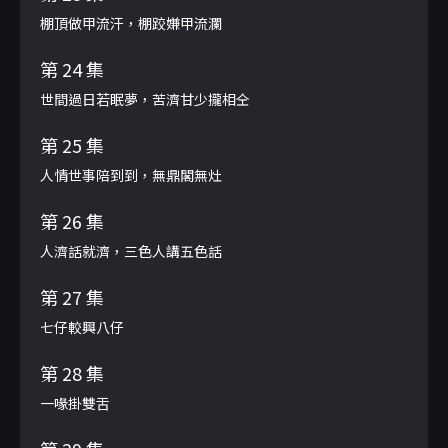
棚頂做甲流汗，棚跤嫌甲流瀾
第 24 集
世間過日若眠夢，苦濟甘少攏相仝
第 25 集
人情世事陪到到，無鼎閣無灶
第 26 集
人濟話就濟，三色人講五色話
第 27 集
七仔較興八仔
第 28 集
一喙掛雙舌