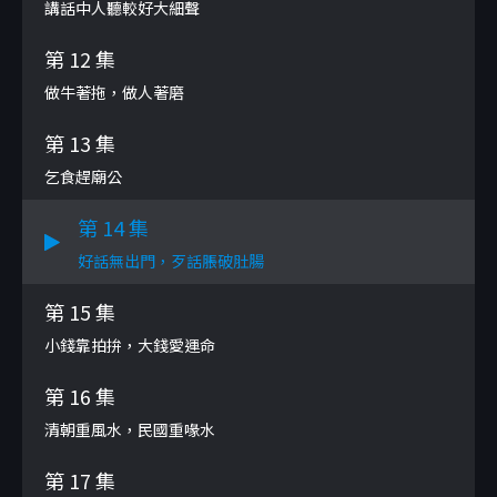
講話中人聽較好大細聲
第 12 集
做牛著拖，做人著磨
第 13 集
乞食趕廟公
第 14 集
好話無出門，歹話脹破肚腸
第 15 集
小錢靠拍拚，大錢愛運命
第 16 集
清朝重風水，民國重喙水
第 17 集