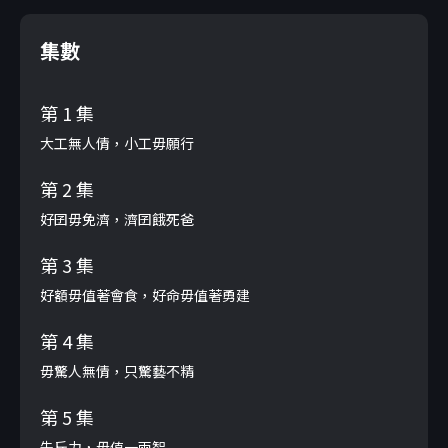
集數
第 1 集
大工無人倩，小工毋願行
第 2 集
好囝毋免濟，濟囝餓死爸
第 3 集
好額毋值著會食，好命毋值著勇建
第 4 集
毋驚人無倩，只驚藝不精
第 5 集
先斤力，毋值一兩智