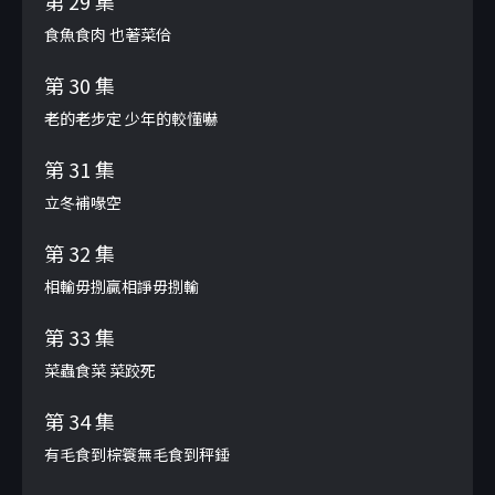
第 29 集
食魚食肉 也著菜佮
第 30 集
老的老步定 少年的較懂嚇
第 31 集
立冬補喙空
第 32 集
相輸毋捌贏相諍毋捌輸
第 33 集
菜蟲食菜 菜跤死
第 34 集
有毛食到棕簑無毛食到秤錘