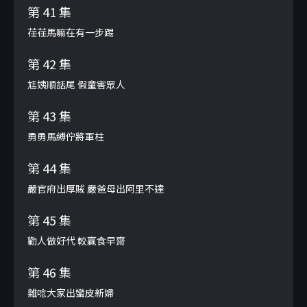
第 41 集
荏荏馬嘛在有一步踢
第 42 集
尪姨順話尾 假童害眾人
第 43 集
勇勇馬縛佇將軍柱
第 44 集
嚴官府出厚賊 嚴爸母出阿里不達
第 45 集
勸人做好代 較贏食早齋
第 46 集
雜唸大家出蠻皮新婦