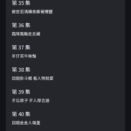
第 35 集
做官若清廉食飯著攪鹽
第 36 集
霜降風颱走去藏
第 37 集
羊仔笑牛無鬚
第 38 集
目晭掛斗概 看人物就愛
第 39 集
歹瓜厚子 歹人厚言語
第 40 集
目晭金金人傷重