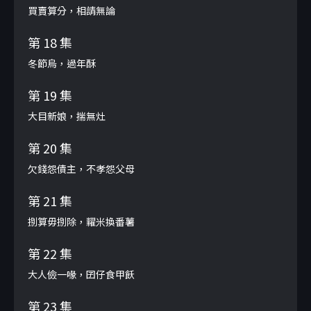
買賣算分，相請無論
第 18 集
冬節烏，過年酥
第 19 集
大目新娘，揣無灶
第 20 集
欠錢怨債主，不孝怨父母
第 21 集
捌算毋捌除，糶米換番薯
第 22 集
大人儉一喙，囝仔食甲飫
第 23 集