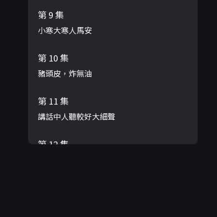
第 9 集
小寒大寒人馬安
第 10 集
豬頭皮，炸無油
第 11 集
講話中人聽較好大細聲
第 12 集
做牛著拖，做人著磨
第 13 集
乞食趕廟公