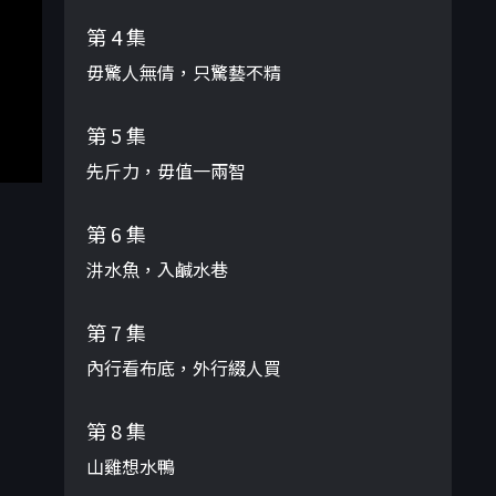
第 4 集
毋驚人無倩，只驚藝不精
第 5 集
先斤力，毋值一兩智
第 6 集
汫水魚，入鹹水巷
第 7 集
內行看布底，外行綴人買
第 8 集
山雞想水鴨