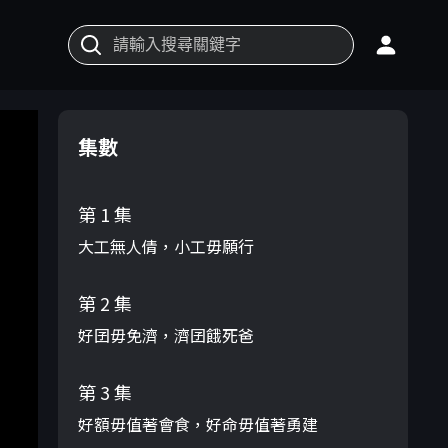
集數
第 1 集
大工無人倩，小工毋願行
第 2 集
好囝毋免濟，濟囝餓死爸
第 3 集
好額毋值著會食，好命毋值著勇建