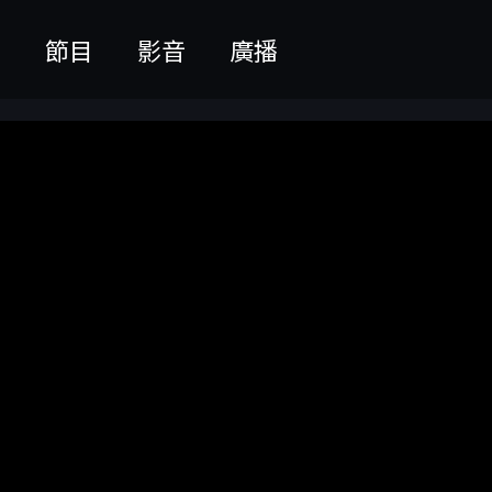
聞
節目
影音
廣播