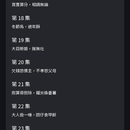
買賣算分，相請無論
第 18 集
冬節烏，過年酥
第 19 集
大目新娘，揣無灶
第 20 集
欠錢怨債主，不孝怨父母
第 21 集
捌算毋捌除，糶米換番薯
第 22 集
大人儉一喙，囝仔食甲飫
第 23 集