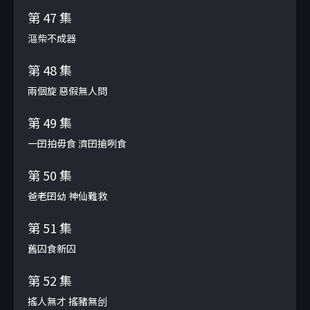
第 47 集
漚柴不成器
第 48 集
兩個旋 惡假無人問
第 49 集
一囝拍毋食 濟囝搶咧食
第 50 集
爸老囝幼 神仙難救
第 51 集
舊囚食新囚
第 52 集
搖人無才 搖豬無刣