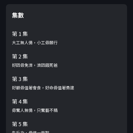
集數
第 1 集
大工無人倩，小工毋願行
第 2 集
好囝毋免濟，濟囝餓死爸
第 3 集
好額毋值著會食，好命毋值著勇建
第 4 集
毋驚人無倩，只驚藝不精
第 5 集
先斤力，毋值一兩智