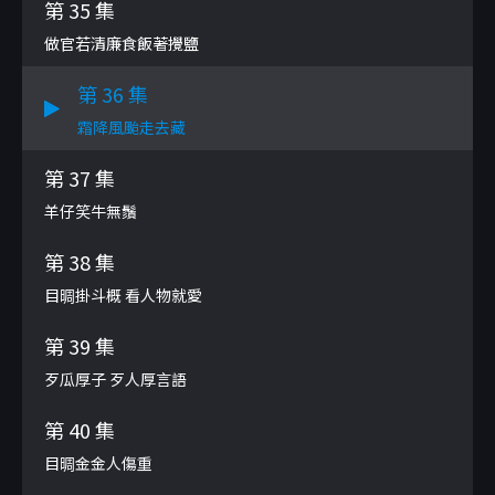
第 35 集
做官若清廉食飯著攪鹽
第 36 集
霜降風颱走去藏
第 37 集
羊仔笑牛無鬚
第 38 集
目晭掛斗概 看人物就愛
第 39 集
歹瓜厚子 歹人厚言語
第 40 集
目晭金金人傷重