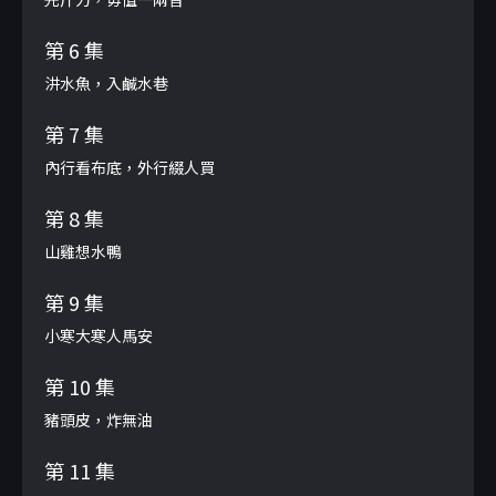
第 6 集
汫水魚，入鹹水巷
第 7 集
內行看布底，外行綴人買
第 8 集
山雞想水鴨
第 9 集
小寒大寒人馬安
第 10 集
豬頭皮，炸無油
第 11 集