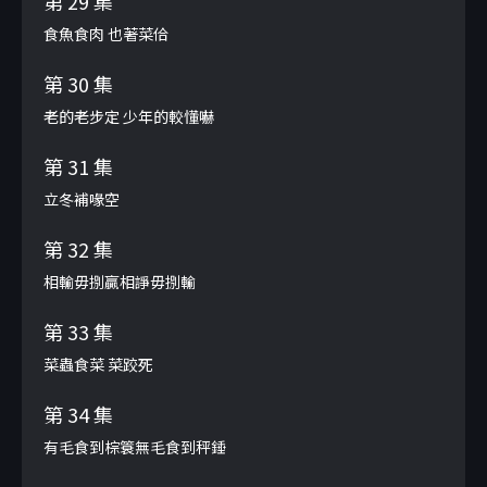
第 29 集
食魚食肉 也著菜佮
第 30 集
老的老步定 少年的較懂嚇
第 31 集
立冬補喙空
第 32 集
相輸毋捌贏相諍毋捌輸
第 33 集
菜蟲食菜 菜跤死
第 34 集
有毛食到棕簑無毛食到秤錘