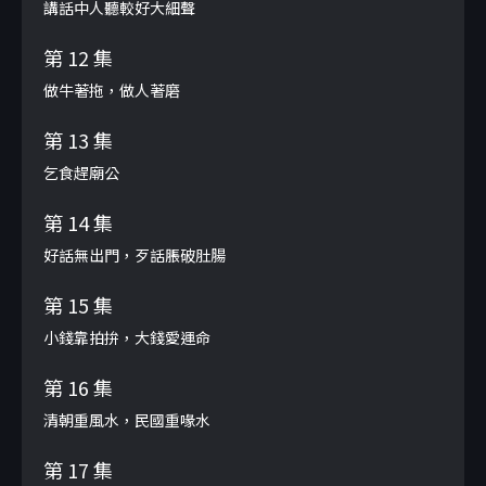
講話中人聽較好大細聲
第 12 集
做牛著拖，做人著磨
第 13 集
乞食趕廟公
第 14 集
好話無出門，歹話脹破肚腸
第 15 集
小錢靠拍拚，大錢愛運命
第 16 集
清朝重風水，民國重喙水
第 17 集