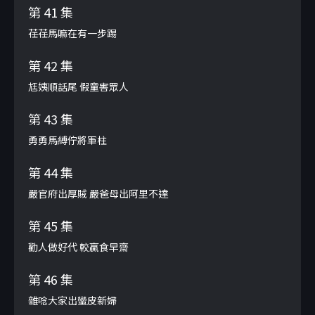
第 41 集
荏荏馬嘛在有一步踢
第 42 集
尪姨順話尾 假童害眾人
第 43 集
勇勇馬縛佇將軍柱
第 44 集
嚴官府出厚賊 嚴爸母出阿里不達
第 45 集
勸人做好代 較贏食早齋
第 46 集
雜唸大家出蠻皮新婦