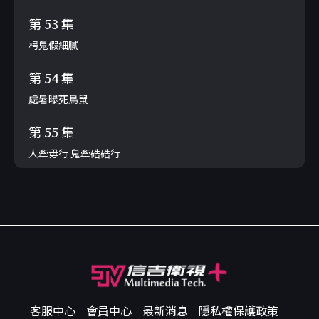
第 53 集
枵鬼假細膩
第 54 集
處暑曝死鳥鼠
第 55 集
人牽毋行 鬼牽硞硞行
客服中心
會員中心
最新消息
隱私權保護政策