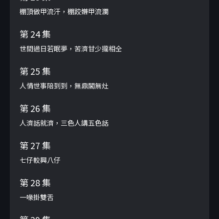
棚頂做甲流汗，棚跤嫌甲流瀾
第 24 集
世間過日若眠夢，苦濟甘少攏相仝
第 25 集
人情世事陪到到，無鼎閣無灶
第 26 集
人濟話就濟，三色人講五色話
第 27 集
七仔較興八仔
第 28 集
一喙掛雙舌