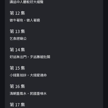
講話中人聽較好大細聲
第 12 集
做牛著拖，做人著磨
第 13 集
乞食趕廟公
第 14 集
好話無出門，歹話脹破肚腸
第 15 集
小錢靠拍拚，大錢愛運命
第 16 集
清朝重風水，民國重喙水
第 17 集