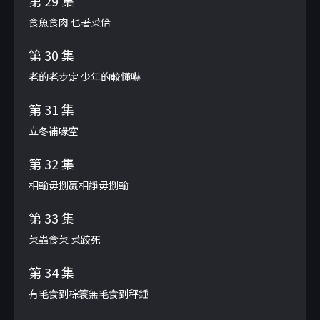
第 29 集
食魚食肉 也著菜佮
第 30 集
老的老步定 少年的較懂嚇
第 31 集
立冬補喙空
第 32 集
相輸毋捌贏相諍毋捌輸
第 33 集
菜蟲食菜 菜跤死
第 34 集
有毛食到棕簑無毛食到秤錘