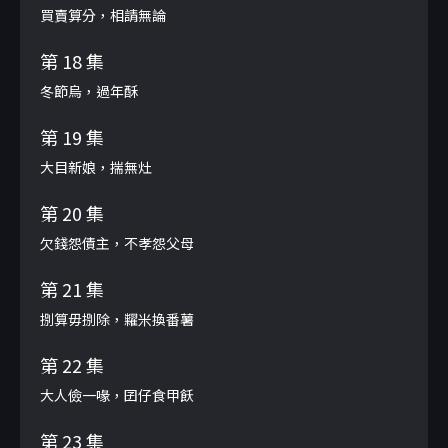
買賣算分，相請無論
第 18 集
冬節烏，過年酥
第 19 集
大目新娘，揣無灶
第 20 集
欠錢怨債主，不孝怨父母
第 21 集
捌算毋捌除，糶米換番薯
第 22 集
大人儉一喙，囝仔食甲飫
第 23 集