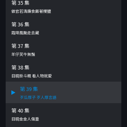
第 35 集
做官若清廉食飯著攪鹽
第 36 集
霜降風颱走去藏
第 37 集
羊仔笑牛無鬚
第 38 集
目晭掛斗概 看人物就愛
第 39 集
歹瓜厚子 歹人厚言語
第 40 集
目晭金金人傷重