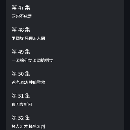
第 47 集
漚柴不成器
第 48 集
兩個旋 惡假無人問
第 49 集
一囝拍毋食 濟囝搶咧食
第 50 集
爸老囝幼 神仙難救
第 51 集
舊囚食新囚
第 52 集
搖人無才 搖豬無刣