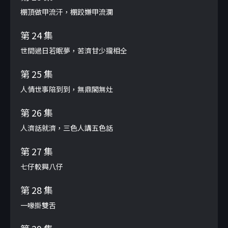
棚頂做甲流汗，棚跤嫌甲流瀾
第 24 集
世間過日若眠夢，苦濟甘少攏相仝
第 25 集
人情世事陪到到，無鼎閣無灶
第 26 集
人濟話就濟，三色人講五色話
第 27 集
七仔較興八仔
第 28 集
一喙掛雙舌