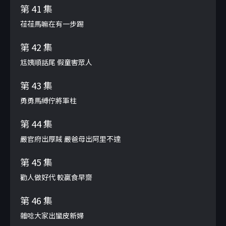
第 41 集
荏荏馬嘛在有一步踢
第 42 集
尪姨順話尾 假童害眾人
第 43 集
勇勇馬縛佇將軍柱
第 44 集
嚴官府出厚賊 嚴爸母出阿里不達
第 45 集
勸人做好代 較贏食早齋
第 46 集
雜唸大家出蠻皮新婦