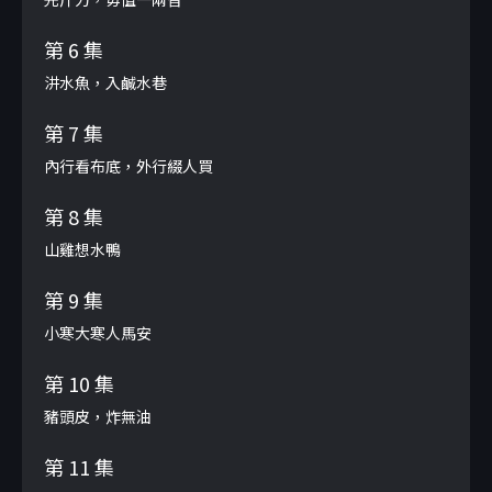
第 6 集
汫水魚，入鹹水巷
第 7 集
內行看布底，外行綴人買
第 8 集
山雞想水鴨
第 9 集
小寒大寒人馬安
第 10 集
豬頭皮，炸無油
第 11 集