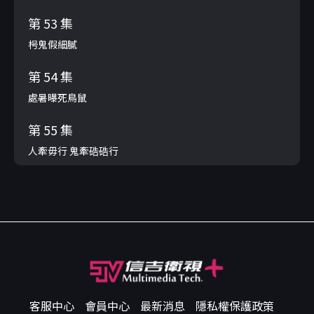
第 53 集
枵鬼假細膩
第 54 集
處暑曝死鳥鼠
第 55 集
人牽毋行 鬼牽硞硞行
客服中心
會員中心
最新消息
隱私權保護政策