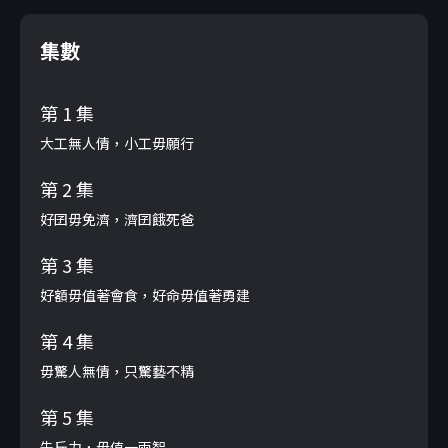
集數
第 1 集
大工無人倩，小工毋願行
第 2 集
好囝毋免濟，濟囝餓死爸
第 3 集
好額毋值著會食，好命毋值著勇建
第 4 集
毋驚人無倩，只驚藝不精
第 5 集
先斤力，毋值一兩智